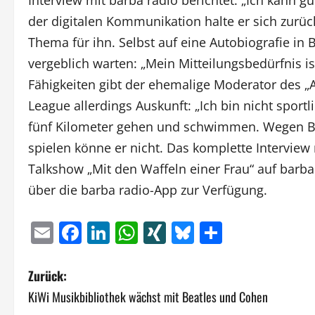
der digitalen Kommunikation halte er sich zurüc
Thema für ihn. Selbst auf eine Autobiografie in
vergeblich warten: „Mein Mitteilungsbedürfnis i
Fähigkeiten gibt der ehemalige Moderator des „
League allerdings Auskunft: „Ich bin nicht sportli
fünf Kilometer gehen und schwimmen. Wegen Bor
spielen könne er nicht. Das komplette Interview
Talkshow „Mit den Waffeln einer Frau“ auf barba
über die barba radio-App zur Verfügung.
Email
Facebook
LinkedIn
WhatsApp
XING
Bluesky
Teilen
B
Zurück:
KiWi Musikbibliothek wächst mit Beatles und Cohen
e