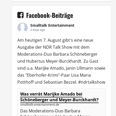
Facebook-Beiträge
Smalltalk Entertainment
2 days ago
Am heutigen 7. August gibt's eine neue
Ausgabe der
NDR Talk Show
mit dem
Moderations-Duo
Barbara Schöneberger
und Hubertus Meyer-Burckhardt. Zu Gast
sind u.a.
Marijke Amado
,
Janin Ullmann
sowie
das "Eberhofer-Krimi"-Paar Lisa Maria
Potthoff und Sebastian Bezzel.
#ndrtalkshow
Was verrät Marijke Amado bei
Schöneberger und Meyer-Burckhardt?
smalltalk-entertainment.de
Das Moderations-Duo Barbara