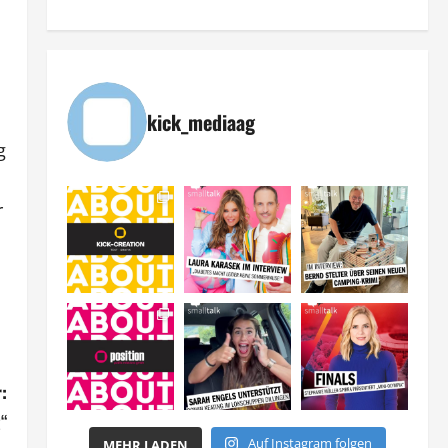
kick_mediaag
g
r
:
t“
Auf Instagram folgen
MEHR LADEN