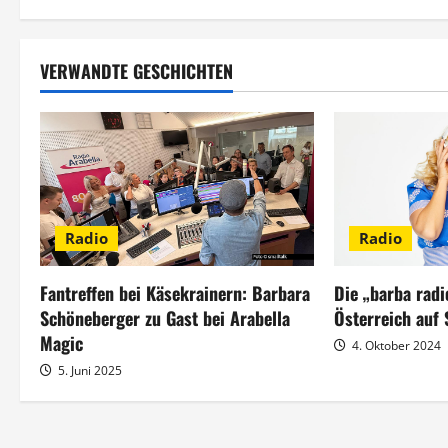
i
t
VERWANDTE GESCHICHTEN
r
a
g
s
Radio
Radio
n
Fantreffen bei Käsekrainern: Barbara
Die „barba radi
a
Schöneberger zu Gast bei Arabella
Österreich auf
Magic
4. Oktober 2024
v
5. Juni 2025
i