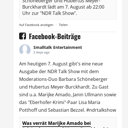
Schöneberger und Hubertus Meyer-
Burckhardt lädt am 7. August ab 22:00
Uhr zur "NDR Talk Show".
Auf Facebook anzeigen
·
Teilen
Facebook-Beiträge
Smalltalk Entertainment
2 days ago
Am heutigen 7. August gibt's eine neue
Ausgabe der
NDR Talk Show
mit dem
Moderations-Duo
Barbara Schöneberger
und Hubertus Meyer-Burckhardt. Zu Gast
sind u.a.
Marijke Amado
,
Janin Ullmann
sowie
das "Eberhofer-Krimi"-Paar Lisa Maria
Potthoff und Sebastian Bezzel.
#ndrtalkshow
Was verrät Marijke Amado bei