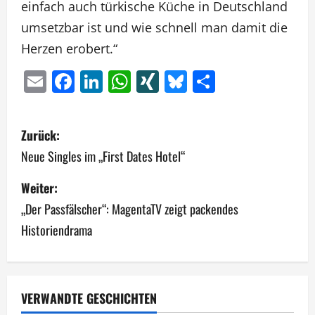
einfach auch türkische Küche in Deutschland
umsetzbar ist und wie schnell man damit die
Herzen erobert.“
Email
Facebook
LinkedIn
WhatsApp
XING
Bluesky
Teilen
B
Zurück:
e
Neue Singles im „First Dates Hotel“
i
Weiter:
„Der Passfälscher“: MagentaTV zeigt packendes
t
Historiendrama
r
a
g
VERWANDTE GESCHICHTEN