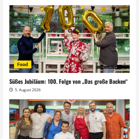
s
n
a
v
i
Food
g
Süßes Jubiläum: 100. Folge von „Das große Backen“
a
5. August 2026
t
i
o
n