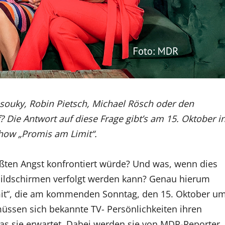
ouky, Robin Pietsch, Michael Rösch oder den
ie Antwort auf diese Frage gibt’s am 15. Oktober i
ow „Promis am Limit“.
ößten Angst konfrontiert würde? Und was, wenn dies
bildschirmen verfolgt werden kann? Genau hierum
it“, die am kommenden Sonntag, den 15. Oktober u
müssen sich bekannte TV- Persönlichkeiten ihren
as sie erwartet. Dabei werden sie von MDR-Reporter