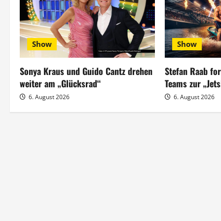
a
g
s
Show
Show
n
Sonya Kraus und Guido Cantz drehen
Stefan Raab fo
a
weiter am „Glücksrad“
Teams zur „Jet
6. August 2026
6. August 2026
v
i
g
a
t
i