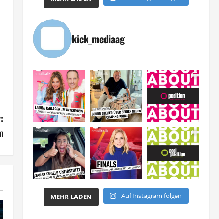
kick_mediaag
:
m
Auf Instagram folgen
MEHR LADEN