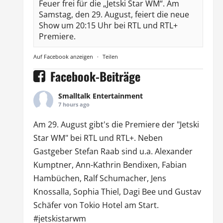
Feuer frei für die „Jetski Star WM“. Am
Samstag, den 29. August, feiert die neue
Show um 20:15 Uhr bei RTL und RTL+
Premiere.
Auf Facebook anzeigen
·
Teilen
Facebook-Beiträge
Smalltalk Entertainment
7 hours ago
Am 29. August gibt's die Premiere der "Jetski
Star WM" bei
RTL
und
RTL
+. Neben
Gastgeber Stefan Raab sind u.a.
Alexander
Kumptner
, Ann-Kathrin Bendixen,
Fabian
Hambüchen
, Ralf Schumacher,
Jens
Knossalla
,
Sophia Thiel
,
Dagi Bee
und Gustav
Schäfer von
Tokio Hotel
am Start.
#jetskistarwm