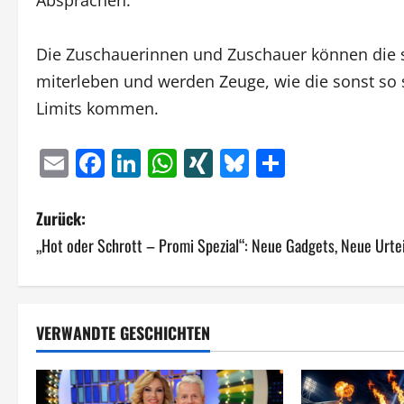
Absprachen.
Die Zuschauerinnen und Zuschauer können di
miterleben und werden Zeuge, wie die sonst so 
Limits kommen.
Email
Facebook
LinkedIn
WhatsApp
XING
Bluesky
Teilen
B
Zurück:
„Hot oder Schrott – Promi Spezial“: Neue Gadgets, Neue Urte
e
i
t
VERWANDTE GESCHICHTEN
r