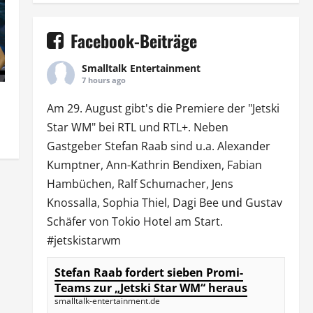
Facebook-Beiträge
Smalltalk Entertainment
7 hours ago
Am 29. August gibt's die Premiere der "Jetski
Star WM" bei
RTL
und
RTL
+. Neben
Gastgeber Stefan Raab sind u.a.
Alexander
Kumptner
, Ann-Kathrin Bendixen,
Fabian
Hambüchen
, Ralf Schumacher,
Jens
Knossalla
,
Sophia Thiel
,
Dagi Bee
und Gustav
Schäfer von
Tokio Hotel
am Start.
#jetskistarwm
Stefan Raab fordert sieben Promi-
Teams zur „Jetski Star WM“ heraus
smalltalk-entertainment.de