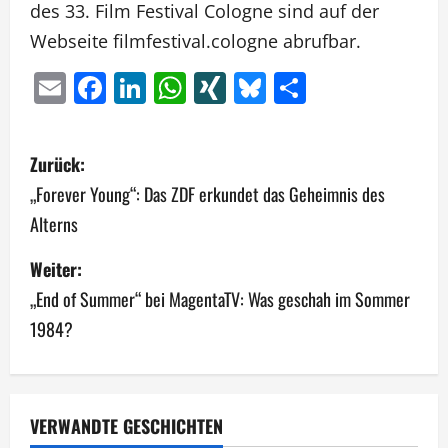
des 33. Film Festival Cologne sind auf der
Webseite filmfestival.cologne abrufbar.
Email
Facebook
LinkedIn
WhatsApp
XING
Bluesky
Teilen
B
Zurück:
e
„Forever Young“: Das ZDF erkundet das Geheimnis des
Alterns
i
Weiter:
t
„End of Summer“ bei MagentaTV: Was geschah im Sommer
r
1984?
a
g
VERWANDTE GESCHICHTEN
s