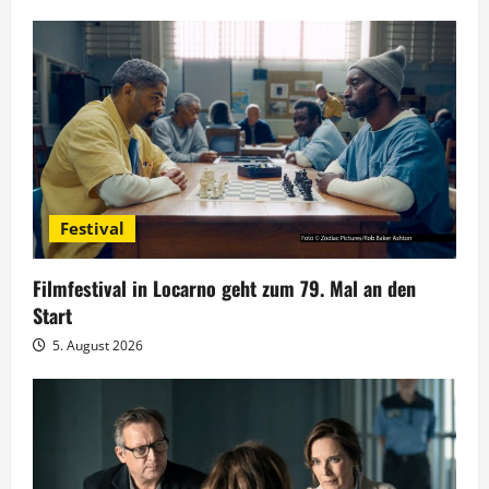
n
a
v
i
g
Festival
a
Filmfestival in Locarno geht zum 79. Mal an den
t
Start
5. August 2026
i
o
n