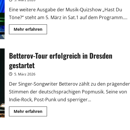
Engels
Eine weitere Ausgabe der Musik-Quizshow „Hast Du
Töne?“ steht am 5. März in Sat.1 auf dem Programm....
Mehr
Mehr erfahren
Informationen
über
„Hast
Du
Töne?“:
Betterov-Tour erfolgreich in Dresden
Backexpertin
stellt
sich
gestartet
dem
Musikquiz
5. März 2026
Der Singer-Songwriter Betterov zählt zu den prägende
Stimmen der deutschsprachigen Popmusik. Seine von
Indie-Rock, Post-Punk und sperriger...
Mehr
Mehr erfahren
Informationen
über
Betterov-
Tour