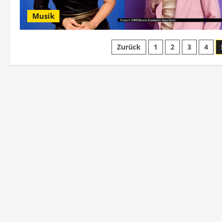
Musik
Seitennummerier
Zurück
1
2
3
4
der
Beiträge