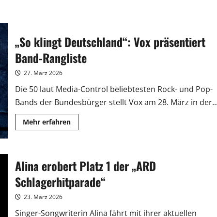
„So klingt Deutschland“: Vox präsentiert
Band-Rangliste
27. März 2026
Die 50 laut Media-Control beliebtesten Rock- und Pop-
Bands der Bundesbürger stellt Vox am 28. März in der..
Mehr
Mehr erfahren
Informationen
über
„So
klingt
Deutschland“:
Alina erobert Platz 1 der „ARD
Vox
präsentiert
Band-
Schlagerhitparade“
Rangliste
23. März 2026
Singer-Songwriterin Alina fährt mit ihrer aktuellen