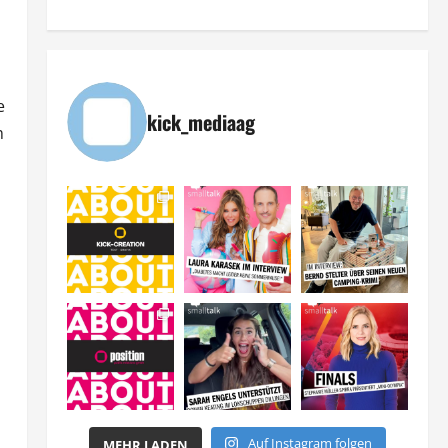
e
kick_mediaag
m
Auf Instagram folgen
MEHR LADEN