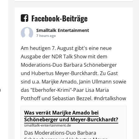
Facebook-Beiträge
Smalltalk Entertainment
7 hours ago
Am heutigen 7. August gibt's eine neue
Ausgabe der
NDR Talk Show
mit dem
Moderations-Duo
Barbara Schöneberger
und Hubertus Meyer-Burckhardt. Zu Gast
sind u.a.
Marijke Amado
,
Janin Ullmann
sowie
n
das "Eberhofer-Krimi"-Paar Lisa Maria
Potthoff und Sebastian Bezzel.
#ndrtalkshow
Was verrät Marijke Amado bei
Schöneberger und Meyer-Burckhardt?
smalltalk-entertainment.de
Das Moderations-Duo Barbara