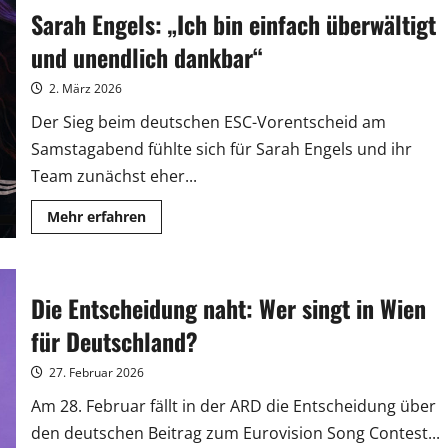
erfolgreich
Sarah Engels: „Ich bin einfach überwältigt
in
Dresden
gestartet
und unendlich dankbar“
2. März 2026
Der Sieg beim deutschen ESC-Vorentscheid am
Samstagabend fühlte sich für Sarah Engels und ihr
Team zunächst eher...
Mehr
Mehr erfahren
Informationen
über
Sarah
Engels:
„Ich
Die Entscheidung naht: Wer singt in Wien
bin
einfach
überwältigt
für Deutschland?
und
unendlich
dankbar“
27. Februar 2026
Am 28. Februar fällt in der ARD die Entscheidung über
den deutschen Beitrag zum Eurovision Song Contest...