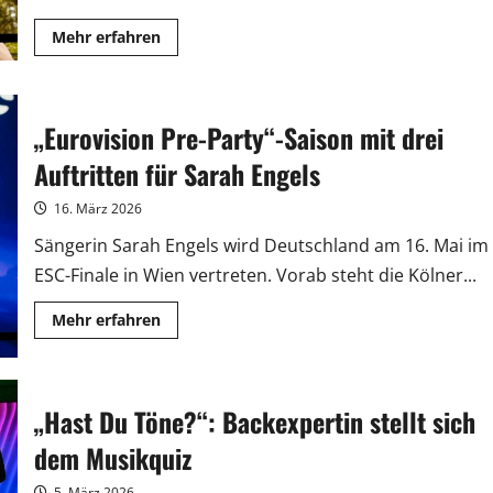
Mehr
Mehr erfahren
Informationen
über
Nina
Chuba
singt
„Eurovision Pre-Party“-Saison mit drei
das
neue
Intro
Auftritten für Sarah Engels
der
„Pfefferkörner“
16. März 2026
Sängerin Sarah Engels wird Deutschland am 16. Mai im
ESC-Finale in Wien vertreten. Vorab steht die Kölner...
Mehr
Mehr erfahren
Informationen
über
„Eurovision
Pre-
Party“-
Saison
„Hast Du Töne?“: Backexpertin stellt sich
mit
drei
dem Musikquiz
Auftritten
für
Sarah
5. März 2026