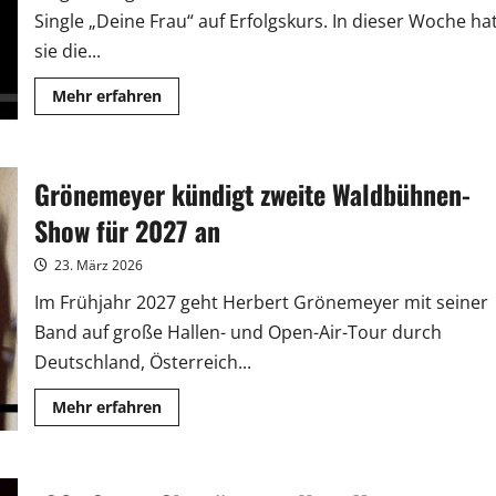
Single „Deine Frau“ auf Erfolgskurs. In dieser Woche ha
sie die...
Mehr
Mehr erfahren
Informationen
über
Alina
erobert
Platz
Grönemeyer kündigt zweite Waldbühnen-
1
der
„ARD
Show für 2027 an
Schlagerhitparade“
23. März 2026
Im Frühjahr 2027 geht Herbert Grönemeyer mit seiner
Band auf große Hallen- und Open-Air-Tour durch
Deutschland, Österreich...
Mehr
Mehr erfahren
Informationen
über
Grönemeyer
kündigt
zweite