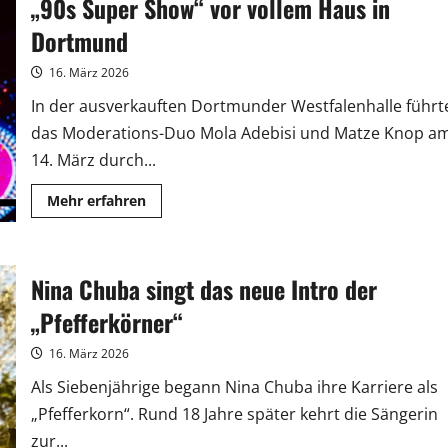
„90s Super Show“ vor vollem Haus in
Waldbühnen-
Show
für
Dortmund
2027
an
16. März 2026
In der ausverkauften Dortmunder Westfalenhalle führt
das Moderations-Duo Mola Adebisi und Matze Knop a
14. März durch...
Mehr
Mehr erfahren
Informationen
über
„90s
Super
Show“
Nina Chuba singt das neue Intro der
vor
vollem
Haus
„Pfefferkörner“
in
Dortmund
16. März 2026
Als Siebenjährige begann Nina Chuba ihre Karriere als
„Pfefferkorn“. Rund 18 Jahre später kehrt die Sängerin
zur...