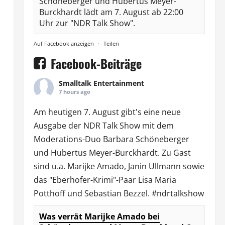
Schöneberger und Hubertus Meyer-
Burckhardt lädt am 7. August ab 22:00
Uhr zur "NDR Talk Show".
Auf Facebook anzeigen
·
Teilen
Facebook-Beiträge
Smalltalk Entertainment
7 hours ago
Am heutigen 7. August gibt's eine neue
Ausgabe der
NDR Talk Show
mit dem
Moderations-Duo
Barbara Schöneberger
und Hubertus Meyer-Burckhardt. Zu Gast
sind u.a.
Marijke Amado
,
Janin Ullmann
sowie
das "Eberhofer-Krimi"-Paar Lisa Maria
Potthoff und Sebastian Bezzel.
#ndrtalkshow
Was verrät Marijke Amado bei