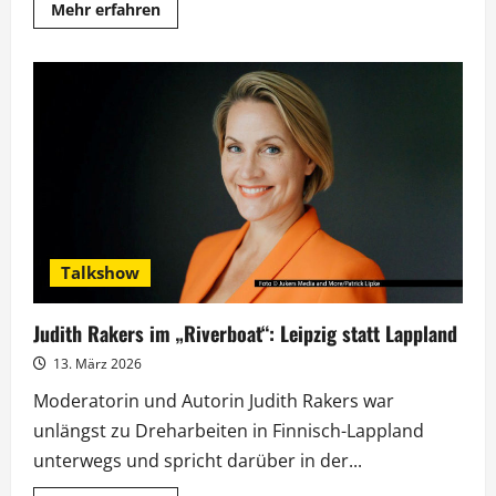
Mehr
Mehr erfahren
Informationen
über
„Maischberger“:
Van
Aken
und
Strack-
Zimmermann
diskutieren
Nahost-
Krise
Talkshow
Judith Rakers im „Riverboat“: Leipzig statt Lappland
13. März 2026
Moderatorin und Autorin Judith Rakers war
unlängst zu Dreharbeiten in Finnisch-Lappland
unterwegs und spricht darüber in der...