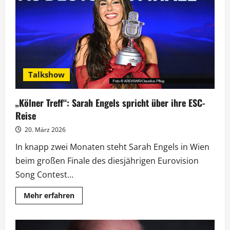
der
Preis
für
den
Iran-
Krieg?
Talkshow
„Kölner Treff“: Sarah Engels spricht über ihre ESC-
Reise
20. März 2026
In knapp zwei Monaten steht Sarah Engels in Wien
beim großen Finale des diesjährigen Eurovision
Song Contest...
Mehr
Mehr erfahren
Informationen
über
„Kölner
Treff“: