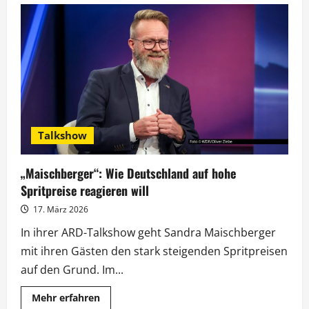
mit
Rushdie,
Dobrindt
und
Rosenfeld
Talkshow
„Maischberger“: Wie Deutschland auf hohe
Spritpreise reagieren will
17. März 2026
In ihrer ARD-Talkshow geht Sandra Maischberger
mit ihren Gästen den stark steigenden Spritpreisen
auf den Grund. Im...
Mehr
Mehr erfahren
Informationen