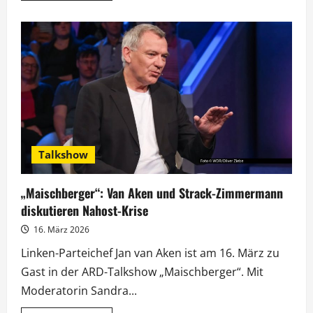
über
„Maischberger“:
Wie
Deutschland
auf
hohe
Spritpreise
reagieren
will
Talkshow
„Maischberger“: Van Aken und Strack-Zimmermann
diskutieren Nahost-Krise
16. März 2026
Linken-Parteichef Jan van Aken ist am 16. März zu
Gast in der ARD-Talkshow „Maischberger“. Mit
Moderatorin Sandra...