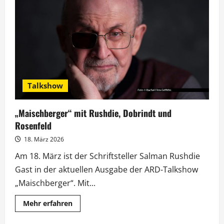
Sarah
Engels
spricht
über
ihre
ESC-
Reise
Talkshow
„Maischberger“ mit Rushdie, Dobrindt und
Rosenfeld
18. März 2026
Am 18. März ist der Schriftsteller Salman Rushdie
Gast in der aktuellen Ausgabe der ARD-Talkshow
„Maischberger“. Mit...
Mehr
Mehr erfahren
Informationen
über
„Maischberger“