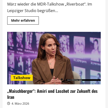
März wieder die MDR-Talkshow „Riverboat“. Im
Leipziger Studio begrüßen...
Mehr
Mehr erfahren
Informationen
über
„Riverboat“:
Rhea
Harder-
Vennewald
feiert
Geburtstag
und
Serienjubiläum
Talkshow
„Maischberger“: Amiri und Laschet zur Zukunft des
Iran
4. März 2026