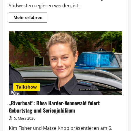
Südwesten regieren werden, ist...
Mehr
Mehr erfahren
Informationen
über
Baden-
Württemberg
nach
der
Wahl:
„Maischberger“
zur
Lage
im
Ländle
Talkshow
„Riverboat“: Rhea Harder-Vennewald feiert
Geburtstag und Serienjubiläum
5. März 2026
Kim Fisher und Matze Knop präsentieren am 6.