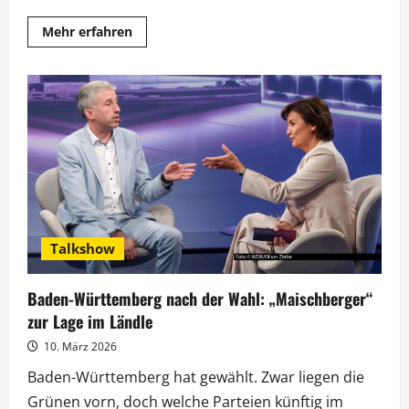
Mehr
Mehr erfahren
Informationen
über
Union
und
SPD
im
Umfragetief:
Kühnert
und
Amthor
bei
„Maischberger“
Talkshow
Baden-Württemberg nach der Wahl: „Maischberger“
zur Lage im Ländle
10. März 2026
Baden-Württemberg hat gewählt. Zwar liegen die
Grünen vorn, doch welche Parteien künftig im