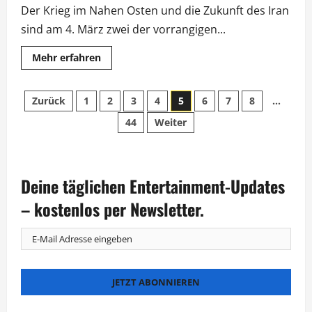
Der Krieg im Nahen Osten und die Zukunft des Iran
sind am 4. März zwei der vorrangigen...
Mehr
Mehr erfahren
Informationen
über
„Maischberger“:
Seitennummerierung
Amiri
Zurück
1
2
3
4
5
6
7
8
…
und
Laschet
44
Weiter
der
zur
Zukunft
des
Beiträge
Iran
Deine täglichen Entertainment-Updates
– kostenlos per Newsletter.