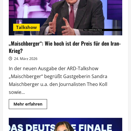
Talkshow
„Maischberger“: Wie hoch ist der Preis für den Iran-
Krieg?
24. März 2026
In der neuen Ausgabe der ARD-Talkshow
„Maischberger“ begrüßt Gastgeberin Sandra
Maischberger u.a. den Journalisten Theo Koll
sowie...
Mehr
Mehr erfahren
Informationen
über
„Maischberger“:
Wie
hoch
ist