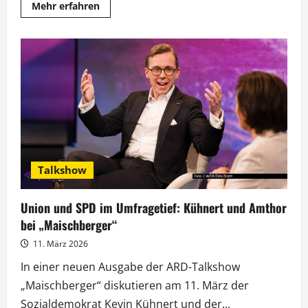
Mehr
Mehr erfahren
Informationen
über
Judith
Rakers
im
„Riverboat“:
Leipzig
statt
Lappland
Talkshow
Union und SPD im Umfragetief: Kühnert und Amthor
bei „Maischberger“
11. März 2026
In einer neuen Ausgabe der ARD-Talkshow
„Maischberger“ diskutieren am 11. März der
Sozialdemokrat Kevin Kühnert und der...