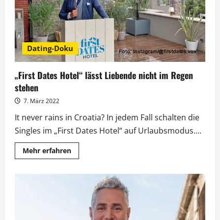
Dating-Doku
„First Dates Hotel“ lässt Liebende nicht im Regen
stehen
7. März 2022
It never rains in Croatia? In jedem Fall schalten die
Singles im „First Dates Hotel“ auf Urlaubsmodus....
Mehr
Mehr erfahren
Informationen
über
„First
Dates
Hotel“
lässt
Liebende
nicht
im
Regen