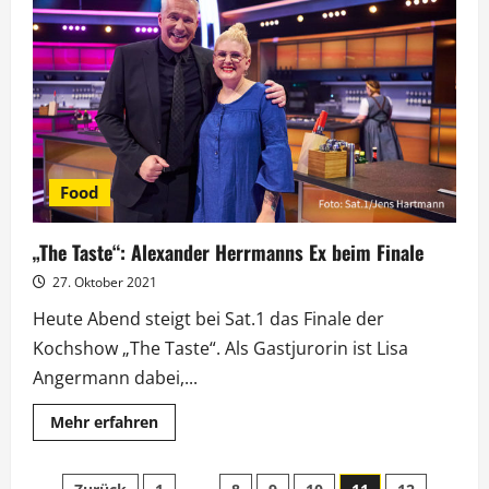
Hotel“
öffnet
am
7.
Februar
wieder
die
Pforten
Food
„The Taste“: Alexander Herrmanns Ex beim Finale
27. Oktober 2021
Heute Abend steigt bei Sat.1 das Finale der
Kochshow „The Taste“. Als Gastjurorin ist Lisa
Angermann dabei,...
Mehr
Mehr erfahren
Informationen
über
„The
Taste“: