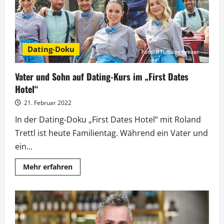
Dating-Doku
Vater und Sohn auf Dating-Kurs im „First Dates
Hotel“
21. Februar 2022
In der Dating-Doku „First Dates Hotel“ mit Roland
Trettl ist heute Familientag. Während ein Vater und
ein...
Mehr
Mehr erfahren
Informationen
über
Vater
und
Sohn
auf
Dating-
Kurs