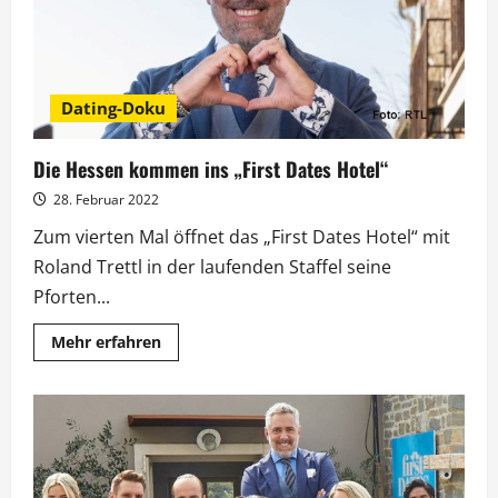
stehen
Dating-Doku
Die Hessen kommen ins „First Dates Hotel“
28. Februar 2022
Zum vierten Mal öffnet das „First Dates Hotel“ mit
Roland Trettl in der laufenden Staffel seine
Pforten...
Mehr
Mehr erfahren
Informationen
über
Die
Hessen
kommen
ins
„First
Dates
Hotel“