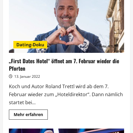
neuer
Folge
von
„First
Dates
Hotel“
Dating-Doku
„First Dates Hotel“ öffnet am 7. Februar wieder die
Pforten
13. Januar 2022
Koch und Autor Roland Trettl wird ab dem 7.
Februar wieder zum „Hoteldirektor“. Dann nämlich
startet bei...
Mehr
Mehr erfahren
Informationen
über
„First
Dates