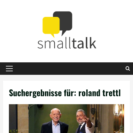
Zum
Inhalt
springen
Primäres
Menü
Suchergebnisse für:
roland trettl