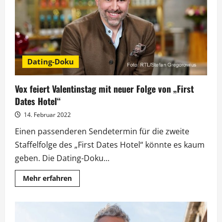
im
„First
Dates
Hotel“
Dating-Doku
Vox feiert Valentinstag mit neuer Folge von „First
Dates Hotel“
14. Februar 2022
Einen passenderen Sendetermin für die zweite
Staffelfolge des „First Dates Hotel“ könnte es kaum
geben. Die Dating-Doku...
Mehr
Mehr erfahren
Informationen
über
Vox
feiert
Valentinstag
mit