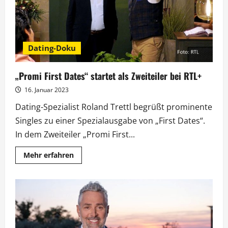
Dating-Doku
„Promi First Dates“ startet als Zweiteiler bei RTL+
16. Januar 2023
Dating-Spezialist Roland Trettl begrüßt prominente
Singles zu einer Spezialausgabe von „First Dates“.
In dem Zweiteiler „Promi First...
Mehr
Mehr erfahren
Informationen
über
„Promi
First
Dates“
startet
als
Zweiteiler
bei
RTL+