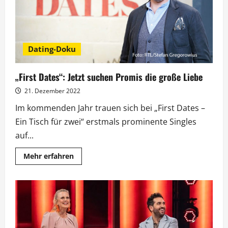
Februar
Dating-Doku
„First Dates“: Jetzt suchen Promis die große Liebe
21. Dezember 2022
Im kommenden Jahr trauen sich bei „First Dates –
Ein Tisch für zwei“ erstmals prominente Singles
auf...
Mehr
Mehr erfahren
Informationen
über
„First
Dates“:
Jetzt
suchen
Promis
die
große
Liebe