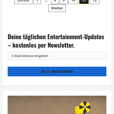
Seitennummerierung
Zurück
1
…
8
9
10
11
12
Alexander
Herrmanns
Weiter
der
Ex
beim
Finale
Beiträge
Deine täglichen Entertainment-Updates
– kostenlos per Newsletter.