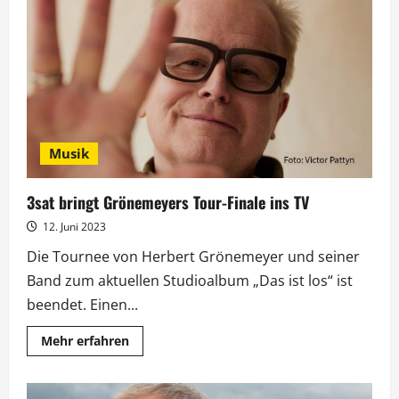
Wettlesen
am
Wörthersee
läuft
Musik
3sat bringt Grönemeyers Tour-Finale ins TV
12. Juni 2023
Die Tournee von Herbert Grönemeyer und seiner
Band zum aktuellen Studioalbum „Das ist los“ ist
beendet. Einen...
Mehr
Mehr erfahren
Informationen
über
3sat
bringt