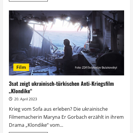
Informationen
über
Deutsche
TV-
Premiere
von
„Was
hat
uns
bloß
so
ruiniert“
Film
3sat zeigt ukrainisch-türkischen Anti-Kriegsfilm
„Klondike“
20. April 2023
Krieg vom Sofa aus erleben? Die ukrainische
Filmemacherin Maryna Er Gorbach erzählt in ihrem
Drama „Klondike“ vom...