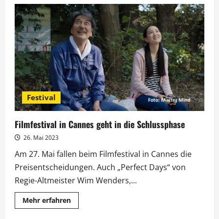
„3sat-
Krimisommer“:
Spannende
Highlights
zur
Urlaubszeit
Festival
Filmfestival in Cannes geht in die Schlussphase
26. Mai 2023
Am 27. Mai fallen beim Filmfestival in Cannes die
Preisentscheidungen. Auch „Perfect Days“ von
Regie-Altmeister Wim Wenders,...
Mehr
Mehr erfahren
Informationen
über