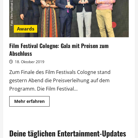
Awards
Film Festival Cologne: Gala mit Preisen zum
Abschluss
18. Oktober 2019
Zum Finale des Film Festivals Cologne stand
gestern Abend die Preisverleihung auf dem
Programm. Die Film Festival...
Mehr
Mehr erfahren
Informationen
über
Film
Festival
Cologne:
Gala
Deine täglichen Entertainment-Updates
mit
Preisen