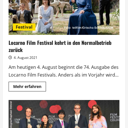
Festival
Locarno Film Festival kehrt in den Normalbetrieb
zurück
4. August 2021
Am heutigen 4. August beginnt die 74. Ausgabe des
Locarno Film Festivals. Anders als im Vorjahr wird...
Mehr
Mehr erfahren
Informationen
über
Locarno
Film
Festival
kehrt
in
den
Normalbetrieb
zurück