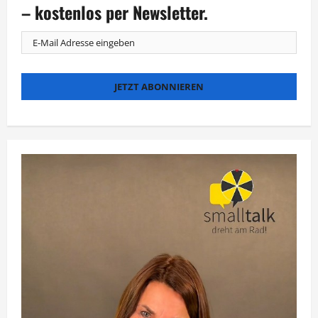
zum
– kostenlos per Newsletter.
Abschluss