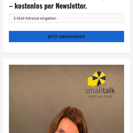
mit
– kostenlos per Newsletter.
ZDF-
Beteiligung