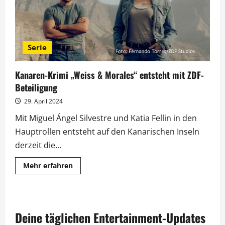
Serie
Kanaren-Krimi „Weiss & Morales“ entsteht mit ZDF-
Beteiligung
29. April 2024
Mit Miguel Ángel Silvestre und Katia Fellin in den
Hauptrollen entsteht auf den Kanarischen Inseln
derzeit die...
Mehr
Mehr erfahren
Informationen
über
Kanaren-
Krimi
„Weiss
&
Deine täglichen Entertainment-Updates
Morales“
entsteht