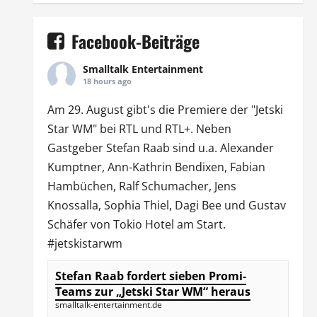
Facebook-Beiträge
Smalltalk Entertainment
18 hours ago
Am 29. August gibt's die Premiere der "Jetski
Star WM" bei
RTL
und
RTL
+. Neben
Gastgeber Stefan Raab sind u.a.
Alexander
Kumptner
, Ann-Kathrin Bendixen,
Fabian
Hambüchen
, Ralf Schumacher,
Jens
Knossalla
,
Sophia Thiel
,
Dagi Bee
und Gustav
Schäfer von
Tokio Hotel
am Start.
#jetskistarwm
Stefan Raab fordert sieben Promi-
Teams zur „Jetski Star WM“ heraus
smalltalk-entertainment.de