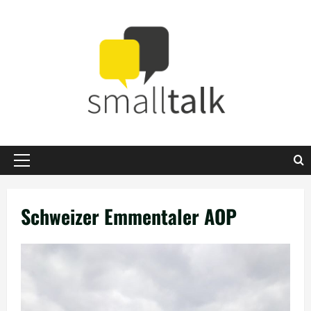
Zum
Inhalt
springen
Primäres
Menü
Schweizer Emmentaler AOP