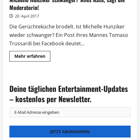
Moderatorin!
20. April 2017
Die Gerüchteküche brodelt. Ist Michelle Hunziker
wieder schwanger? Ein Post ihres Mannes Tomaso
Trussardi bei Facebook deutet...
Mehr
Mehr erfahren
Informationen
über
Michelle
Hunziker
schwanger?
Alles
Deine täglichen Entertainment-Updates
Käse,
sagt
die
– kostenlos per Newsletter.
Moderatorin!