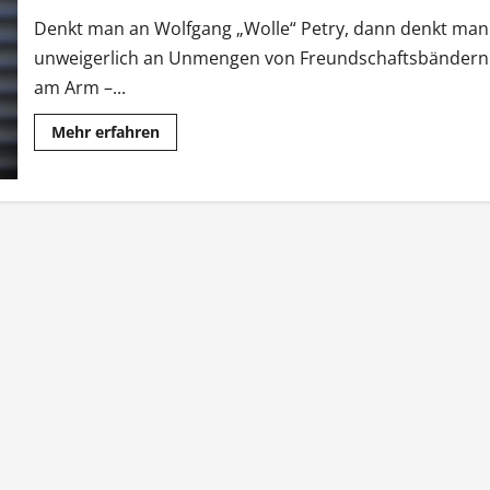
Denkt man an Wolfgang „Wolle“ Petry, dann denkt man
unweigerlich an Unmengen von Freundschaftsbändern
am Arm –...
Mehr
Mehr erfahren
Informationen
über
Pete
Wolf:
Die
Zeit
der
Freundschaftsbänder
ist
vorbei