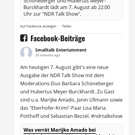
Schöneberger und Hubertus Meyer-
Burckhardt lädt am 7. August ab 22:00
Uhr zur "NDR Talk Show".
Auf Facebook anzeigen
·
Teilen
Facebook-Beiträge
Smalltalk Entertainment
33 minutes ago
Am heutigen 7. August gibt's eine neue
Ausgabe der
NDR Talk Show
mit dem
Moderations-Duo
Barbara Schöneberger
und Hubertus Meyer-Burckhardt. Zu Gast
sind u.a.
Marijke Amado
,
Janin Ullmann
sowie
das "Eberhofer-Krimi"-Paar Lisa Maria
Potthoff und Sebastian Bezzel.
#ndrtalkshow
Was verrät Marijke Amado bei