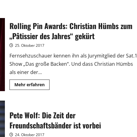
Rolling Pin Awards: Christian Hümbs zum
„Pâtissier des Jahres“ gekürt
25. Oktober 2017
Fernsehzuschauer kennen ihn als Jurymitglied der Sat.1
Show „Das große Backen“. Und dass Christian Hümbs
als einer der...
Mehr
Mehr erfahren
Informationen
über
Rolling
Pin
Awards:
Christian
Pete Wolf: Die Zeit der
Hümbs
zum
Freundschaftsbänder ist vorbei
„Pâtissier
des
Jahres“
24. Oktober 2017
gekürt