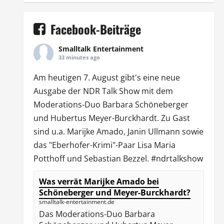
Facebook-Beiträge
Smalltalk Entertainment
33 minutes ago
Am heutigen 7. August gibt's eine neue
Ausgabe der
NDR Talk Show
mit dem
Moderations-Duo
Barbara Schöneberger
und Hubertus Meyer-Burckhardt. Zu Gast
sind u.a.
Marijke Amado
,
Janin Ullmann
sowie
das "Eberhofer-Krimi"-Paar Lisa Maria
Potthoff und Sebastian Bezzel.
#ndrtalkshow
Was verrät Marijke Amado bei
Schöneberger und Meyer-Burckhardt?
smalltalk-entertainment.de
Das Moderations-Duo Barbara