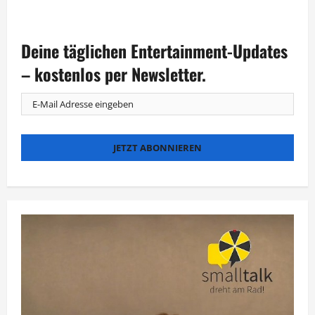
Grimme-
Juror
Hans
Hoff:
Deine täglichen Entertainment-Updates
Zu
viele
machen
– kostenlos per Newsletter.
ihren
Job
ohne
Liebe
zum
Produkt