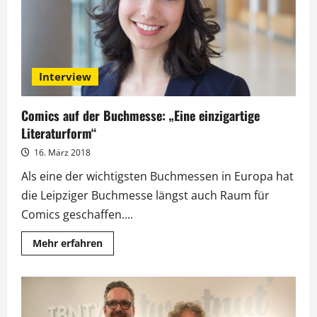
Interview
Comics auf der Buchmesse: „Eine einzigartige
Literaturform“
16. März 2018
Als eine der wichtigsten Buchmessen in Europa hat
die Leipziger Buchmesse längst auch Raum für
Comics geschaffen....
Mehr
Mehr erfahren
Informationen
über
Comics
auf
der
Buchmesse:
„Eine