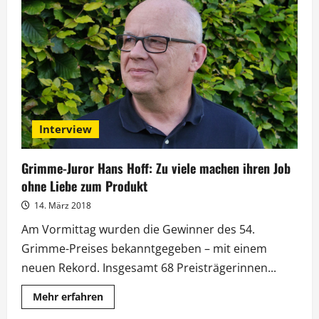
Chef:
Fokus
auf
größtmögliche
Vielfalt
Interview
Grimme-Juror Hans Hoff: Zu viele machen ihren Job
ohne Liebe zum Produkt
14. März 2018
Am Vormittag wurden die Gewinner des 54.
Grimme-Preises bekanntgegeben – mit einem
neuen Rekord. Insgesamt 68 Preisträgerinnen...
Mehr
Mehr erfahren
Informationen
über