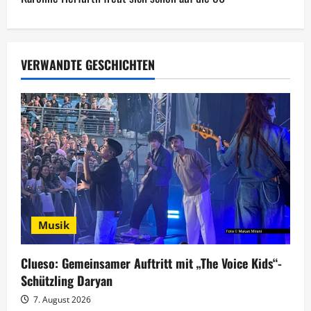
r
a
g
VERWANDTE GESCHICHTEN
s
n
a
v
i
Musik
g
Clueso: Gemeinsamer Auftritt mit „The Voice Kids“-
a
Schützling Daryan
t
7. August 2026