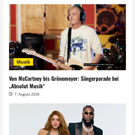
i
o
n
Musik
Von McCartney bis Grönemeyer: Sängerparade bei
„Absolut Musik“
7. August 2026