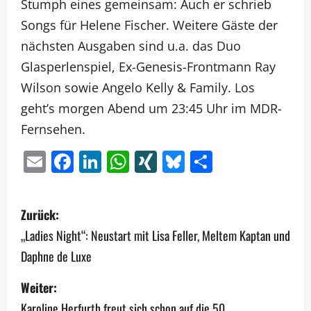
Stumph eines gemeinsam: Auch er schrieb
Songs für Helene Fischer. Weitere Gäste der
nächsten Ausgaben sind u.a. das Duo
Glasperlenspiel, Ex-Genesis-Frontmann Ray
Wilson sowie Angelo Kelly & Family. Los
geht’s morgen Abend um 23:45 Uhr im MDR-
Fernsehen.
Email
Facebook
LinkedIn
WhatsApp
XING
Bluesky
Teilen
B
Zurück:
e
„Ladies Night“: Neustart mit Lisa Feller, Meltem Kaptan und
Daphne de Luxe
i
Weiter:
t
Karoline Herfurth freut sich schon auf die 50