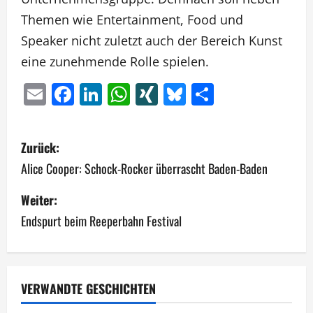
Themen wie Entertainment, Food und
Speaker nicht zuletzt auch der Bereich Kunst
eine zunehmende Rolle spielen.
Email
Facebook
LinkedIn
WhatsApp
XING
Bluesky
Teilen
B
Zurück:
e
Alice Cooper: Schock-Rocker überrascht Baden-Baden
i
Weiter:
Endspurt beim Reeperbahn Festival
t
r
a
VERWANDTE GESCHICHTEN