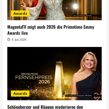
v
Awards
i
g
MagentaTV zeigt auch 2026 die Primetime Emmy
Awards live
a
9. Juli 2026
t
i
o
n
Awards
Schöneberger und Köppen moderieren den