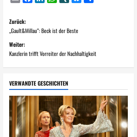
B
Zurück:
e
„Gault&Millau“: Beck ist der Beste
i
Weiter:
Kanzlerin trifft Vorreiter der Nachhaltigkeit
t
r
a
VERWANDTE GESCHICHTEN
g
s
n
a