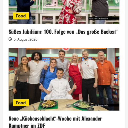
v
Food
i
g
Süßes Jubiläum: 100. Folge von „Das große Backen“
5. August 2026
a
t
i
o
n
Food
Neue „Küchenschlacht“-Woche mit Alexander
Kumptner im ZDF