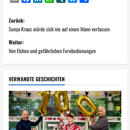
B
Zurück:
e
Sonya Kraus würde sich nie auf einen Mann verlassen
i
Weiter:
Von Elchen und gefährlichen Fernbedienungen
t
r
a
VERWANDTE GESCHICHTEN
g
s
n
a