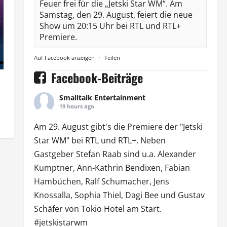
Feuer frei für die „Jetski Star WM“. Am
Samstag, den 29. August, feiert die neue
Show um 20:15 Uhr bei RTL und RTL+
Premiere.
Auf Facebook anzeigen
·
Teilen
Facebook-Beiträge
Smalltalk Entertainment
19 hours ago
Am 29. August gibt's die Premiere der "Jetski
Star WM" bei
RTL
und
RTL
+. Neben
Gastgeber Stefan Raab sind u.a.
Alexander
Kumptner
, Ann-Kathrin Bendixen,
Fabian
Hambüchen
, Ralf Schumacher,
Jens
Knossalla
,
Sophia Thiel
,
Dagi Bee
und Gustav
Schäfer von
Tokio Hotel
am Start.
#jetskistarwm