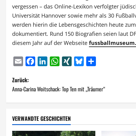
vergessen – das Online-Lexikon verfolgter jüdis
Universität Hannover sowie mehr als 30 Fußbal
werden hierin die Lebensgeschichten heute zume
dokumentiert. Rund 150 Biografien seien laut DF
diesem Jahr auf der Webseite
fussballmuseum
Email
Facebook
LinkedIn
WhatsApp
XING
Bluesky
Teilen
B
Zurück:
Anna-Carina Woitschack: Top Ten mit „Träumer“
e
i
t
VERWANDTE GESCHICHTEN
r