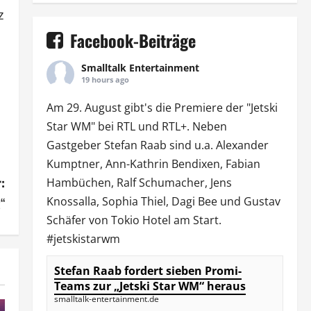
z
Facebook-Beiträge
Smalltalk Entertainment
19 hours ago
Am 29. August gibt's die Premiere der "Jetski
Star WM" bei
RTL
und
RTL
+. Neben
Gastgeber Stefan Raab sind u.a.
Alexander
Kumptner
, Ann-Kathrin Bendixen,
Fabian
:
Hambüchen
, Ralf Schumacher,
Jens
Knossalla
,
Sophia Thiel
,
Dagi Bee
und Gustav
t“
Schäfer von
Tokio Hotel
am Start.
#jetskistarwm
Stefan Raab fordert sieben Promi-
Teams zur „Jetski Star WM“ heraus
smalltalk-entertainment.de