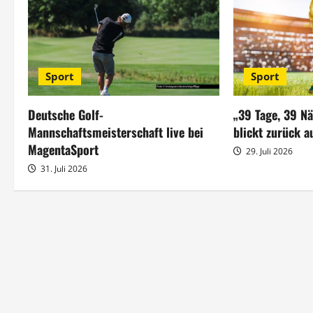
a
g
s
Sport
Sport
n
Deutsche Golf-
„39 Tage, 39 N
a
Mannschaftsmeisterschaft live bei
blickt zurück a
MagentaSport
29. Juli 2026
v
31. Juli 2026
i
g
a
t