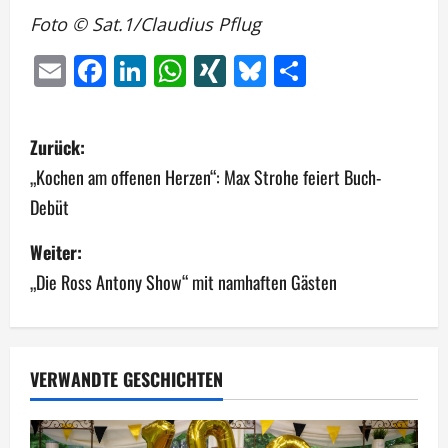
Foto © Sat.1/Claudius Pflug
Email
Facebook
LinkedIn
WhatsApp
XING
Bluesky
Teilen
B
Zurück:
e
„Kochen am offenen Herzen“: Max Strohe feiert Buch-
Debüt
i
Weiter:
t
„Die Ross Antony Show“ mit namhaften Gästen
r
a
g
VERWANDTE GESCHICHTEN
s