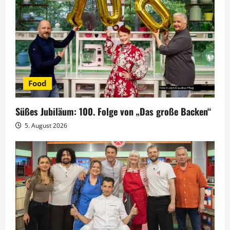
n
a
v
i
Food
g
Süßes Jubiläum: 100. Folge von „Das große Backen“
a
5. August 2026
t
i
o
n