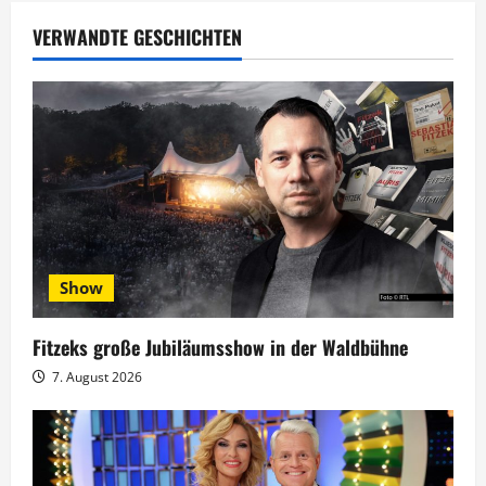
a
VERWANDTE GESCHICHTEN
g
s
n
a
v
Show
i
g
Fitzeks große Jubiläumsshow in der Waldbühne
7. August 2026
a
t