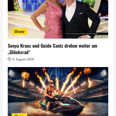
i
o
n
Show
Sonya Kraus und Guido Cantz drehen weiter am
„Glücksrad“
6. August 2026