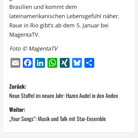
Brasilien und kommt dem
lateinamerikanischen Lebensgefühl näher.
Raue in Rio gibt‘s ab dem 5. Januar bei
MagentaTV.
Foto © MagentaTV
Email
Facebook
LinkedIn
WhatsApp
XING
Bluesky
Teilen
B
Zurück:
e
Neue Staffel im neuen Jahr: Hazen Audel in den Anden
i
Weiter:
„Your Songs“: Musik und Talk mit Star-Ensemble
t
r