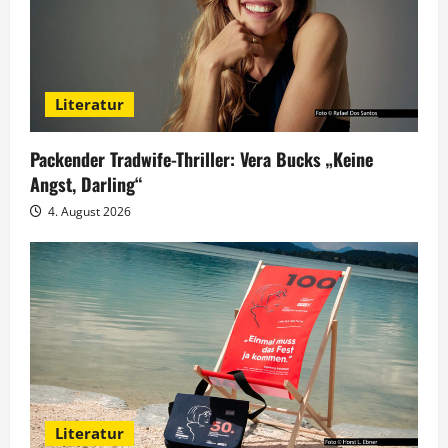
v
i
g
Literatur
a
Packender Tradwife-Thriller: Vera Bucks „Keine
t
Angst, Darling“
4. August 2026
i
o
n
Literatur