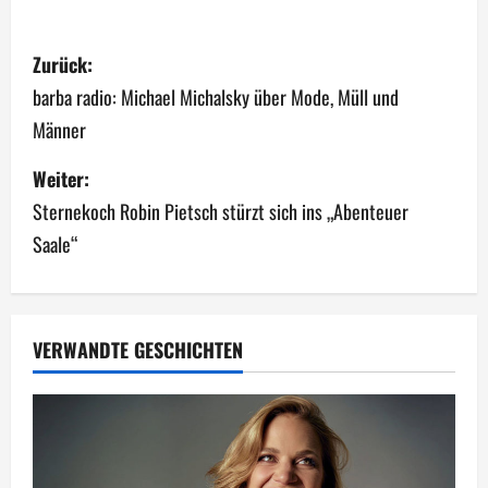
B
Zurück:
e
barba radio: Michael Michalsky über Mode, Müll und
Männer
i
Weiter:
t
Sternekoch Robin Pietsch stürzt sich ins „Abenteuer
r
Saale“
a
g
VERWANDTE GESCHICHTEN
s
n
a