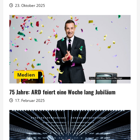
t
23. Oktober 2025
i
o
n
Medien
75 Jahre: ARD feiert eine Woche lang Jubiläum
17. Februar 2025