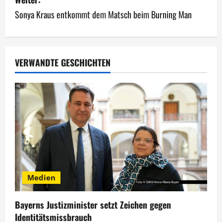
t
Sonya Kraus entkommt dem Matsch beim Burning Man
r
a
g
VERWANDTE GESCHICHTEN
s
n
a
v
i
Medien
g
Bayerns Justizminister setzt Zeichen gegen
a
Identitätsmissbrauch