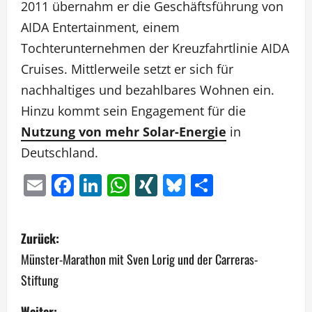
2011 übernahm er die Geschäftsführung von
AIDA Entertainment, einem
Tochterunternehmen der Kreuzfahrtlinie AIDA
Cruises. Mittlerweile setzt er sich für
nachhaltiges und bezahlbares Wohnen ein.
Hinzu kommt sein Engagement für die
Nutzung von mehr Solar-Energie
in
Deutschland.
Email
Facebook
LinkedIn
WhatsApp
XING
Bluesky
Teilen
B
Zurück:
e
Münster-Marathon mit Sven Lorig und der Carreras-
Stiftung
i
Weiter: