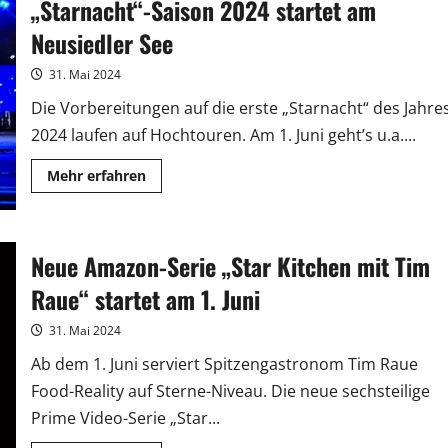
Sarah
„Starnacht“-Saison 2024 startet am
Engels
ist
Neusiedler See
mit
neuer
Musik
31. Mai 2024
zurück
Die Vorbereitungen auf die erste „Starnacht“ des Jahre
2024 laufen auf Hochtouren. Am 1. Juni geht’s u.a....
Mehr
Mehr erfahren
Informationen
über
„Starnacht“-
Saison
2024
Neue Amazon-Serie „Star Kitchen mit Tim
startet
am
Neusiedler
Raue“ startet am 1. Juni
See
31. Mai 2024
Ab dem 1. Juni serviert Spitzengastronom Tim Raue
Food-Reality auf Sterne-Niveau. Die neue sechsteilige
Prime Video-Serie „Star...