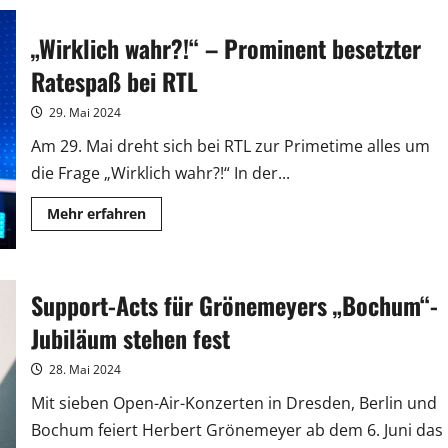
Kanada“:
Eine
„Wirklich wahr?!“ – Prominent besetzter
bildstarke
Reise
durch
Ratespaß bei RTL
die
Wildnis
von
29. Mai 2024
British
Columbia
Am 29. Mai dreht sich bei RTL zur Primetime alles um
die Frage „Wirklich wahr?!“ In der...
Mehr
Mehr erfahren
Informationen
über
„Wirklich
wahr?!“
–
Support-Acts für Grönemeyers „Bochum“-
Prominent
besetzter
Ratespaß
Jubiläum stehen fest
bei
RTL
28. Mai 2024
Mit sieben Open-Air-Konzerten in Dresden, Berlin und
Bochum feiert Herbert Grönemeyer ab dem 6. Juni das