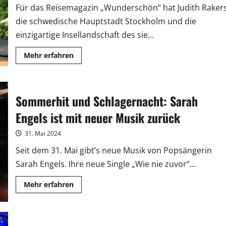
Für das Reisemagazin „Wunderschön“ hat Judith Raker
die schwedische Hauptstadt Stockholm und die
einzigartige Insellandschaft des sie...
Mehr
Mehr erfahren
Informationen
über
„Wunderschön“:
Judith
Rakers
Sommerhit und Schlagernacht: Sarah
erkundet
Stockholm
und
Engels ist mit neuer Musik zurück
den
Schärengarten
31. Mai 2024
Seit dem 31. Mai gibt’s neue Musik von Popsängerin
Sarah Engels. Ihre neue Single „Wie nie zuvor“...
Mehr
Mehr erfahren
Informationen
über
Sommerhit
und
Schlagernacht: