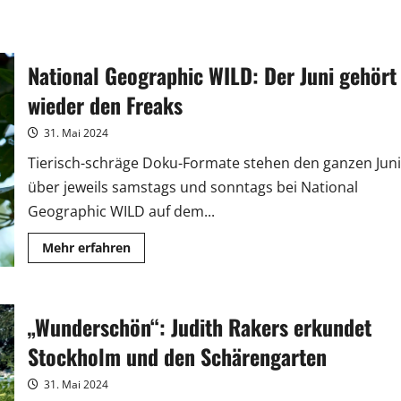
National Geographic WILD: Der Juni gehört
wieder den Freaks
31. Mai 2024
Tierisch-schräge Doku-Formate stehen den ganzen Juni
über jeweils samstags und sonntags bei National
Geographic WILD auf dem...
Mehr
Mehr erfahren
Informationen
über
National
Geographic
WILD:
„Wunderschön“: Judith Rakers erkundet
Der
Juni
gehört
Stockholm und den Schärengarten
wieder
den
Freaks
31. Mai 2024