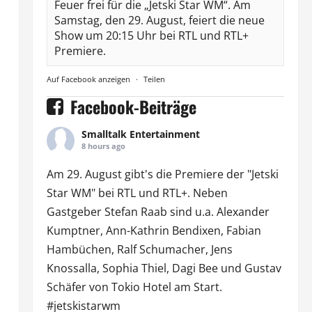
Feuer frei für die „Jetski Star WM“. Am
Samstag, den 29. August, feiert die neue
Show um 20:15 Uhr bei RTL und RTL+
Premiere.
Auf Facebook anzeigen
·
Teilen
Facebook-Beiträge
Smalltalk Entertainment
8 hours ago
Am 29. August gibt's die Premiere der "Jetski
Star WM" bei
RTL
und
RTL
+. Neben
Gastgeber Stefan Raab sind u.a.
Alexander
Kumptner
, Ann-Kathrin Bendixen,
Fabian
Hambüchen
, Ralf Schumacher,
Jens
Knossalla
,
Sophia Thiel
,
Dagi Bee
und Gustav
Schäfer von
Tokio Hotel
am Start.
#jetskistarwm