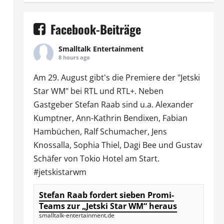
Facebook-Beiträge
Smalltalk Entertainment
8 hours ago
Am 29. August gibt's die Premiere der "Jetski
Star WM" bei
RTL
und
RTL
+. Neben
Gastgeber Stefan Raab sind u.a.
Alexander
Kumptner
, Ann-Kathrin Bendixen,
Fabian
Hambüchen
, Ralf Schumacher,
Jens
Knossalla
,
Sophia Thiel
,
Dagi Bee
und Gustav
Schäfer von
Tokio Hotel
am Start.
#jetskistarwm
Stefan Raab fordert sieben Promi-
Teams zur „Jetski Star WM“ heraus
smalltalk-entertainment.de