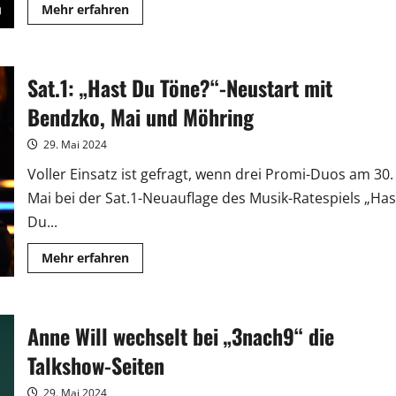
Mehr
Mehr erfahren
Informationen
über
Neue
Amazon-
Serie
Sat.1: „Hast Du Töne?“-Neustart mit
„Star
Kitchen
mit
Bendzko, Mai und Möhring
Tim
Raue“
startet
29. Mai 2024
am
1.
Voller Einsatz ist gefragt, wenn drei Promi-Duos am 30.
Juni
Mai bei der Sat.1-Neuauflage des Musik-Ratespiels „Has
Du...
Mehr
Mehr erfahren
Informationen
über
Sat.1:
„Hast
Du
Anne Will wechselt bei „3nach9“ die
Töne?“-
Neustart
mit
Talkshow-Seiten
Bendzko,
Mai
und
29. Mai 2024