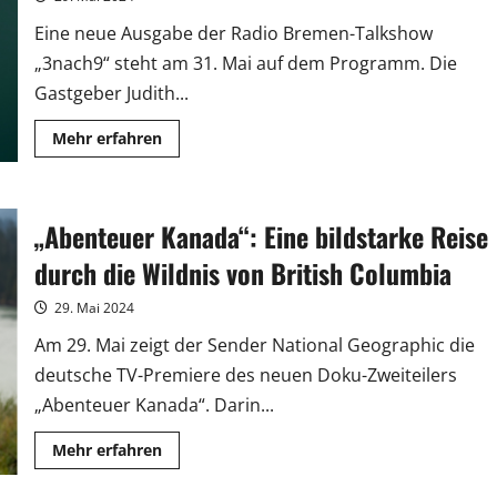
Möhring
Eine neue Ausgabe der Radio Bremen-Talkshow
„3nach9“ steht am 31. Mai auf dem Programm. Die
Gastgeber Judith...
Mehr
Mehr erfahren
Informationen
über
Anne
Will
wechselt
„Abenteuer Kanada“: Eine bildstarke Reise
bei
„3nach9“
die
durch die Wildnis von British Columbia
Talkshow-
Seiten
29. Mai 2024
Am 29. Mai zeigt der Sender National Geographic die
deutsche TV-Premiere des neuen Doku-Zweiteilers
„Abenteuer Kanada“. Darin...
Mehr
Mehr erfahren
Informationen
über
„Abenteuer