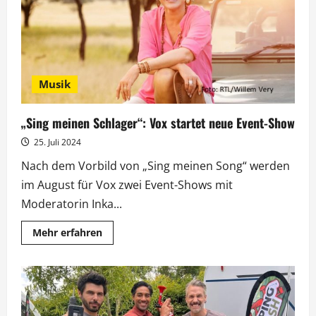
Filmdrama
„Call
Jane“
Musik
„Sing meinen Schlager“: Vox startet neue Event-Show
25. Juli 2024
Nach dem Vorbild von „Sing meinen Song“ werden
im August für Vox zwei Event-Shows mit
Moderatorin Inka...
Mehr
Mehr erfahren
Informationen
über
„Sing
meinen
Schlager“:
Vox
startet
neue