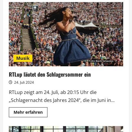
Lafer
vs.
Rosin
–
Wer
begeistert
die
meisten
Gäste?
Musik
RTLup läutet den Schlagersommer ein
24. Juli 2024
RTLup zeigt am 24. Juli, ab 20:15 Uhr die
„Schlagernacht des Jahres 2024“, die im Juni in...
Mehr
Mehr erfahren
Informationen
über
RTLup
läutet