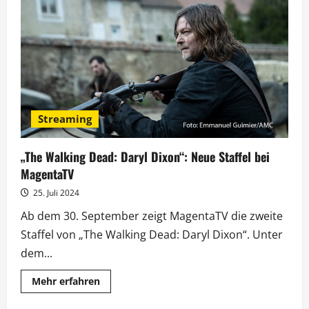
und
Doc
Caro
mischen
„Inas
Nacht“
auf
Streaming
„The Walking Dead: Daryl Dixon“: Neue Staffel bei
MagentaTV
25. Juli 2024
Ab dem 30. September zeigt MagentaTV die zweite
Staffel von „The Walking Dead: Daryl Dixon“. Unter
dem...
Mehr
Mehr erfahren
Informationen
über