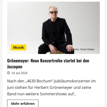
„The
Walking
Dead:
Daryl
Dixon“:
Neue
Staffel
bei
MagentaTV
Musik
Grönemeyer: Neue Konzertreihe startet bei den
Jazzopen
24. Juli 2024
Nach den „4630 Bochum“-Jubiläumskonzerten im
Juni stehen für Herbert Grönemeyer und seine
Band nun weitere Sommershows auf...
Mehr
Mehr erfahren
Informationen