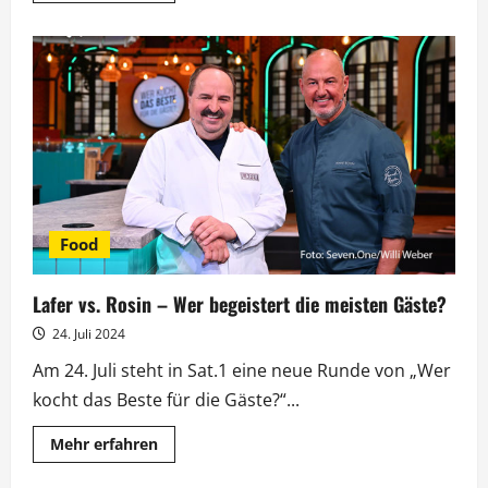
über
Grönemeyer:
Neue
Konzertreihe
startet
bei
den
Jazzopen
Food
Lafer vs. Rosin – Wer begeistert die meisten Gäste?
24. Juli 2024
Am 24. Juli steht in Sat.1 eine neue Runde von „Wer
kocht das Beste für die Gäste?“...
Mehr
Mehr erfahren
Informationen
über