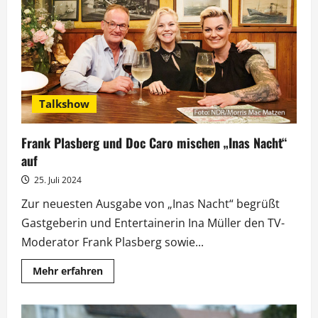
Jubiläum
mit
Gaststar
Nic
Shanker
Talkshow
Frank Plasberg und Doc Caro mischen „Inas Nacht“
auf
25. Juli 2024
Zur neuesten Ausgabe von „Inas Nacht“ begrüßt
Gastgeberin und Entertainerin Ina Müller den TV-
Moderator Frank Plasberg sowie...
Mehr
Mehr erfahren
Informationen
über
Frank
Plasberg