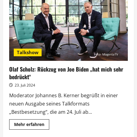
den
Schlagersommer
ein
Talkshow
Olaf Scholz: Rückzug von Joe Biden „hat mich sehr
bedrückt“
23. Juli 2024
Moderator Johannes B. Kerner begrüßt in einer
neuen Ausgabe seines Talkformats
„Bestbesetzung“, die am 24. Juli ab...
Mehr
Mehr erfahren
Informationen
über
Olaf