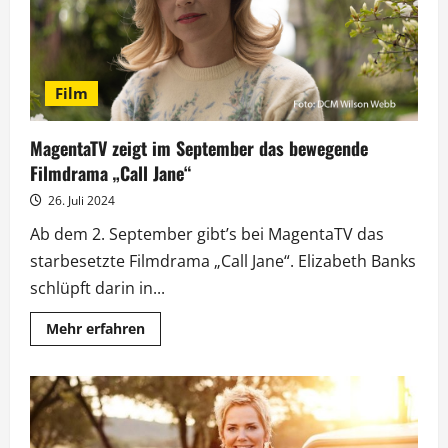
Film
MagentaTV zeigt im September das bewegende
Filmdrama „Call Jane“
26. Juli 2024
Ab dem 2. September gibt’s bei MagentaTV das
starbesetzte Filmdrama „Call Jane“. Elizabeth Banks
schlüpft darin in...
Mehr
Mehr erfahren
Informationen
über
MagentaTV
zeigt
im
September
das
bewegende