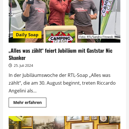
Event-
Show
Daily Soap
„Alles was zählt“ feiert Jubiläum mit Gaststar Nic
Shanker
25. Juli 2024
In der Jubiläumswoche der RTL-Soap „Alles was
zählt“, die am 30. August beginnt, treten Riccardo
Angelini als...
Mehr
Mehr erfahren
Informationen
über
„Alles
was
zählt“
feiert