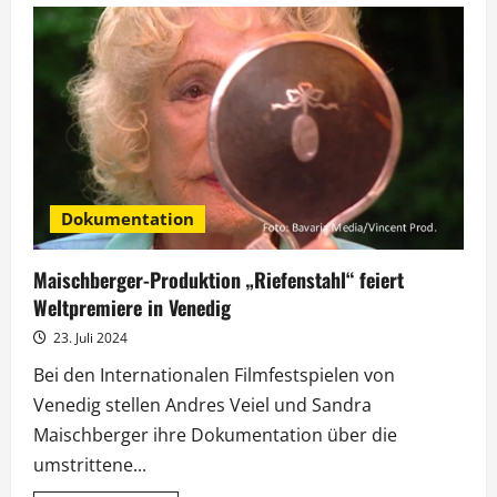
Scholz:
Rückzug
von
Joe
Biden
„hat
mich
sehr
bedrückt“
Dokumentation
Maischberger-Produktion „Riefenstahl“ feiert
Weltpremiere in Venedig
23. Juli 2024
Bei den Internationalen Filmfestspielen von
Venedig stellen Andres Veiel und Sandra
Maischberger ihre Dokumentation über die
umstrittene...