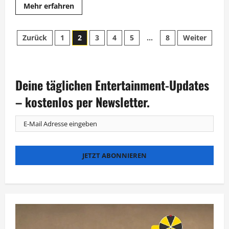
Mehr
Mehr erfahren
Informationen
über
Maischberger-
Seitennummerierung
Produktion
Zurück
1
2
3
4
5
…
8
Weiter
„Riefenstahl“
feiert
der
Weltpremiere
in
Venedig
Beiträge
Deine täglichen Entertainment-Updates
– kostenlos per Newsletter.