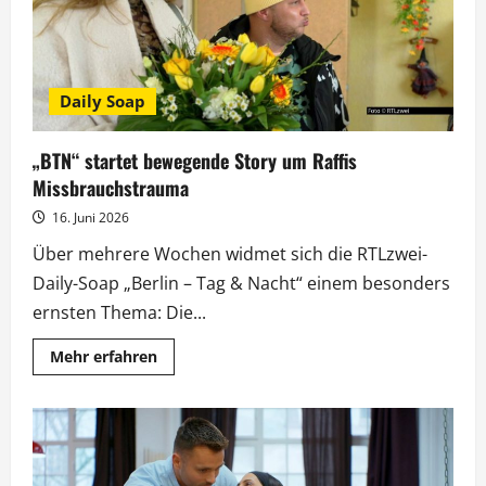
Daily Soap
„BTN“ startet bewegende Story um Raffis
Missbrauchstrauma
16. Juni 2026
Über mehrere Wochen widmet sich die RTLzwei-
Daily-Soap „Berlin – Tag & Nacht“ einem besonders
ernsten Thema: Die...
Mehr
Mehr erfahren
Informationen
über
„BTN“
startet
bewegende
Story
um
Raffis