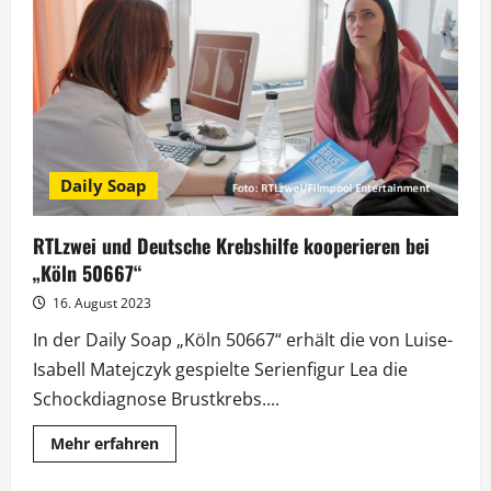
feiert
Jubiläum
mit
Gaststar
Nic
Shanker
Daily Soap
RTLzwei und Deutsche Krebshilfe kooperieren bei
„Köln 50667“
16. August 2023
In der Daily Soap „Köln 50667“ erhält die von Luise-
Isabell Matejczyk gespielte Serienfigur Lea die
Schockdiagnose Brustkrebs....
Mehr
Mehr erfahren
Informationen
über
RTLzwei