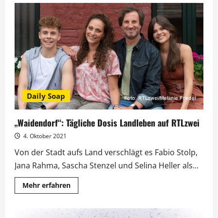
Jubiläum:
Zehn
Jahre
„Köln
50667“
Daily Soap
„Waidendorf“: Tägliche Dosis Landleben auf RTLzwei
4. Oktober 2021
Von der Stadt aufs Land verschlägt es Fabio Stolp,
Jana Rahma, Sascha Stenzel und Selina Heller als...
Mehr
Mehr erfahren
Informationen
über
„Waidendorf“:
Tägliche