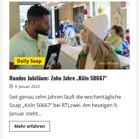
alles
neu
im
Jubiläumsjahr
bei
„Köln
50667“
Daily Soap
Rundes Jubiläum: Zehn Jahre „Köln 50667“
9. Januar 2023
Seit genau zehn Jahren läuft die wochentägliche
Soap „Köln 50667“ bei RTLzwei. Am heutigen 9.
Januar steht...
Mehr
Mehr erfahren
Informationen
über
Rundes