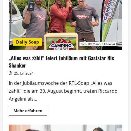
Nacht“
setzt
Zeichen
gegen
Gewalt
an
Frauen
Daily Soap
„Alles was zählt“ feiert Jubiläum mit Gaststar Nic
Shanker
25. Juli 2024
In der Jubiläumswoche der RTL-Soap „Alles was
zählt“, die am 30. August beginnt, treten Riccardo
Angelini als...
Mehr
Mehr erfahren
Informationen
über
„Alles
was
zählt“