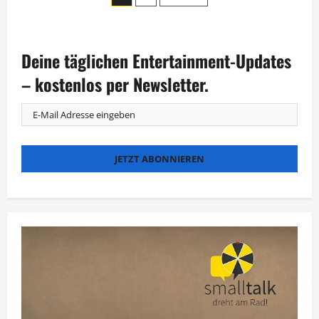
Tag
und
der
Nacht“
feiert
Jubiläum
Beiträge
in
Deine täglichen Entertainment-Updates
Spielfilmlänge
– kostenlos per Newsletter.