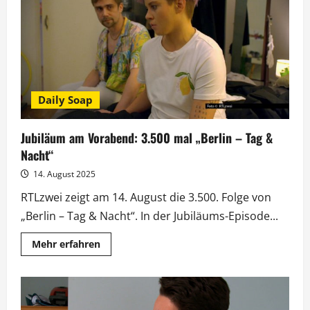
Nacht“
startet
interaktive
Storyline
Daily Soap
Jubiläum am Vorabend: 3.500 mal „Berlin – Tag &
Nacht“
14. August 2025
RTLzwei zeigt am 14. August die 3.500. Folge von
„Berlin – Tag & Nacht“. In der Jubiläums-Episode...
Mehr
Mehr erfahren
Informationen
über
Jubiläum
am
Vorabend:
3.500