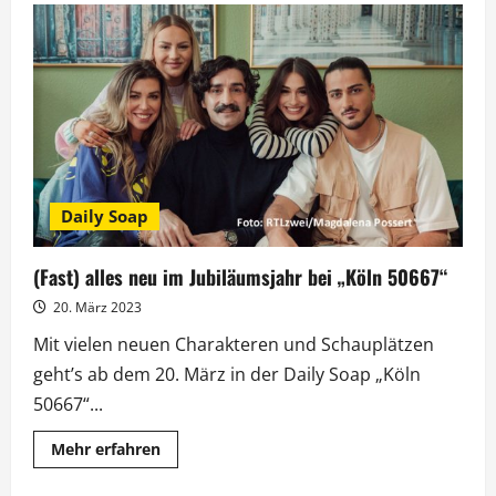
und
Deutsche
Krebshilfe
kooperieren
bei
„Köln
50667“
Daily Soap
(Fast) alles neu im Jubiläumsjahr bei „Köln 50667“
20. März 2023
Mit vielen neuen Charakteren und Schauplätzen
geht’s ab dem 20. März in der Daily Soap „Köln
50667“...
Mehr
Mehr erfahren
Informationen
über
(Fast)