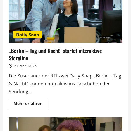
Missbrauchstrauma
Daily Soap
„Berlin – Tag und Nacht“ startet interaktive
Storyline
21. April 2026
Die Zuschauer der RTLzwei Daily-Soap „Berlin – Tag
& Nacht“ können nun aktiv ins Geschehen der
Sendung...
Mehr
Mehr erfahren
Informationen
über
„Berlin
–
Tag
und