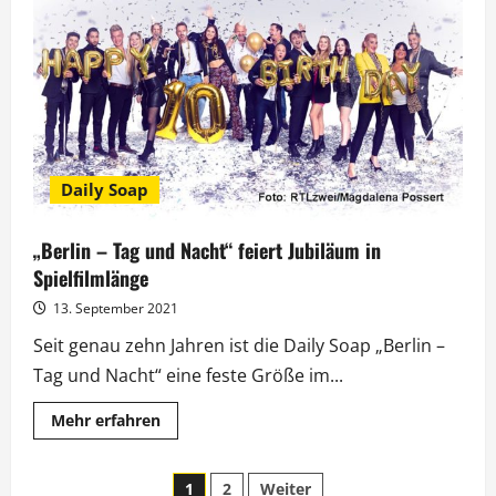
Dosis
Landleben
auf
RTLzwei
Daily Soap
„Berlin – Tag und Nacht“ feiert Jubiläum in
Spielfilmlänge
13. September 2021
Seit genau zehn Jahren ist die Daily Soap „Berlin –
Tag und Nacht“ eine feste Größe im...
Mehr
Mehr erfahren
Informationen
über
„Berlin
Seitennummerierung
–
1
2
Weiter