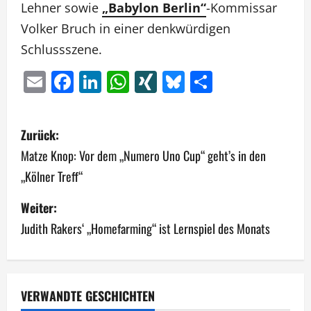
Lehner sowie
„Babylon Berlin“
-Kommissar
Volker Bruch in einer denkwürdigen
Schlussszene.
Email
Facebook
LinkedIn
WhatsApp
XING
Bluesky
Teilen
B
Zurück:
e
Matze Knop: Vor dem „Numero Uno Cup“ geht’s in den
„Kölner Treff“
i
Weiter:
t
Judith Rakers‘ „Homefarming“ ist Lernspiel des Monats
r
a
g
VERWANDTE GESCHICHTEN