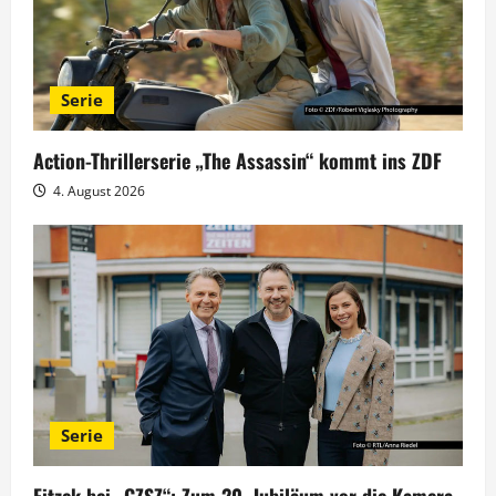
n
Serie
Action-Thrillerserie „The Assassin“ kommt ins ZDF
4. August 2026
Serie
Fitzek bei „GZSZ“: Zum 20. Jubiläum vor die Kamera