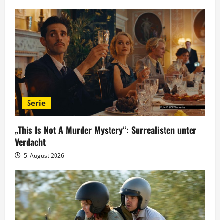
s
n
a
v
i
Serie
g
„This Is Not A Murder Mystery“: Surrealisten unter
a
Verdacht
t
5. August 2026
i
o