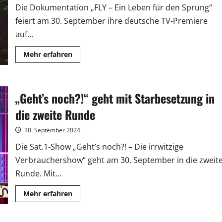
Die Dokumentation „FLY – Ein Leben für den Sprung“
feiert am 30. September ihre deutsche TV-Premiere
auf...
Mehr
Mehr erfahren
Informationen
über
Die
Base-
Jumping-
„Geht’s noch?!“ geht mit Starbesetzung in
Doku
„FLY“
feiert
die zweite Runde
ihre
Premiere
auf
30. September 2024
National
Geographic
Die Sat.1-Show „Geht’s noch?! – Die irrwitzige
Verbrauchershow“ geht am 30. September in die zweit
Runde. Mit...
Mehr
Mehr erfahren
Informationen
über
„Geht’s
noch?!“