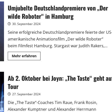
geht
Umjubelte Deutschlandpremiere von „Der
mit
Starbesetzung
in
wilde Roboter“ in Hamburg
die
zweite
Runde
30. September 2024
Seine erfolgreiche Deutschlandpremiere feierte der US
amerikanische Animationsfilm „Der wilde Roboter“
beim Filmfest Hamburg. Stargast war Judith Rakers,...
Mehr
Mehr erfahren
Informationen
über
Umjubelte
Deutschlandpremiere
von
Ab 2. Oktober bei Joyn: „The Taste“ geht au
„Der
wilde
Roboter“
Tour
in
Hamburg
27. September 2024
Die „The Taste“-Coaches Tim Raue, Frank Rosin,
Alexander Kumptner und Alexander Herrmann