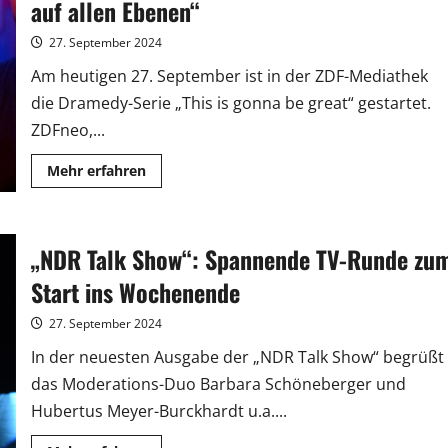
Mai,
auf allen Ebenen“
Engels
und
Krause
27. September 2024
in
den
Am heutigen 27. September ist in der ZDF-Mediathek
Herbst
die Dramedy-Serie „This is gonna be great“ gestartet.
ZDFneo,...
Mehr
Mehr erfahren
Informationen
über
Mona
Vojacek
Koper:
„NDR Talk Show“: Spannende TV-Runde zu
„Es
war
ein
Start ins Wochenende
Geschenk
auf
allen
27. September 2024
Ebenen“
In der neuesten Ausgabe der „NDR Talk Show“ begrüßt
das Moderations-Duo Barbara Schöneberger und
Hubertus Meyer-Burckhardt u.a....