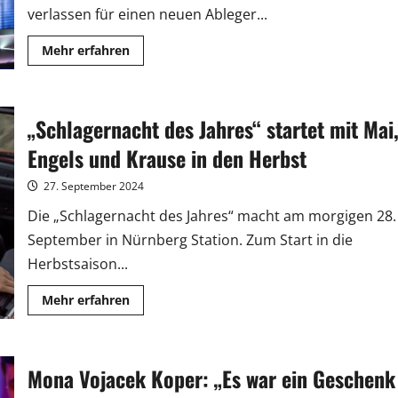
verlassen für einen neuen Ableger...
Mehr
Mehr erfahren
Informationen
über
Ab
2.
Oktober
„Schlagernacht des Jahres“ startet mit Mai
bei
Joyn:
„The
Engels und Krause in den Herbst
Taste“
geht
auf
27. September 2024
Tour
Die „Schlagernacht des Jahres“ macht am morgigen 28.
September in Nürnberg Station. Zum Start in die
Herbstsaison...
Mehr
Mehr erfahren
Informationen
über
„Schlagernacht
des
Jahres“
Mona Vojacek Koper: „Es war ein Geschenk
startet
mit