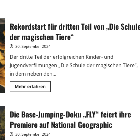
Rekordstart für dritten Teil von „Die Schul
der magischen Tiere“
30. September 2024
Der dritte Teil der erfolgreichen Kinder- und
Jugendverfilmungen „Die Schule der magischen Tiere“,
in dem neben den...
Mehr
Mehr erfahren
Informationen
über
Rekordstart
für
dritten
Die Base-Jumping-Doku „FLY“ feiert ihre
Teil
von
„Die
Premiere auf National Geographic
Schule
der
magischen
30. September 2024
Tiere“