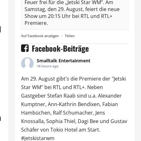
Feuer frei für die „Jetski Star WM“. Am
Samstag, den 29. August, feiert die neue
Show um 20:15 Uhr bei RTL und RTL+
Premiere.
d
Auf Facebook anzeigen
·
Teilen
Facebook-Beiträge
Smalltalk Entertainment
16 hours ago
Am 29. August gibt's die Premiere der "Jetski
Star WM" bei
RTL
und
RTL
+. Neben
Gastgeber Stefan Raab sind u.a.
Alexander
Kumptner
, Ann-Kathrin Bendixen,
Fabian
Hambüchen
, Ralf Schumacher,
Jens
n
Knossalla
,
Sophia Thiel
,
Dagi Bee
und Gustav
Schäfer von
Tokio Hotel
am Start.
#jetskistarwm