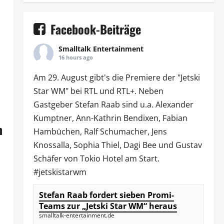
Facebook-Beiträge
Smalltalk Entertainment
16 hours ago
Am 29. August gibt's die Premiere der "Jetski
Star WM" bei
RTL
und
RTL
+. Neben
Gastgeber Stefan Raab sind u.a.
Alexander
Kumptner
, Ann-Kathrin Bendixen,
Fabian
m
Hambüchen
, Ralf Schumacher,
Jens
Knossalla
,
Sophia Thiel
,
Dagi Bee
und Gustav
Schäfer von
Tokio Hotel
am Start.
#jetskistarwm
Stefan Raab fordert sieben Promi-
Teams zur „Jetski Star WM“ heraus
smalltalk-entertainment.de