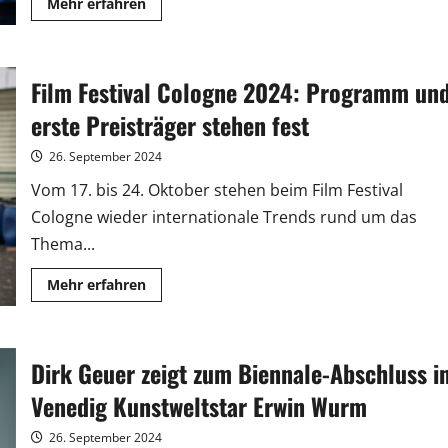
Mehr
Mehr erfahren
Informationen
über
„NDR
Talk
Show“:
Film Festival Cologne 2024: Programm un
Spannende
TV-
Runde
erste Preisträger stehen fest
zum
Start
ins
26. September 2024
Wochenende
Vom 17. bis 24. Oktober stehen beim Film Festival
Cologne wieder internationale Trends rund um das
Thema...
Mehr
Mehr erfahren
Informationen
über
Film
Festival
Cologne
Dirk Geuer zeigt zum Biennale-Abschluss i
2024:
Programm
und
Venedig Kunstweltstar Erwin Wurm
erste
Preisträger
stehen
26. September 2024