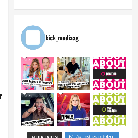
kick_mediaag
-
f
Auf Instagram folgen
MEHR LADEN