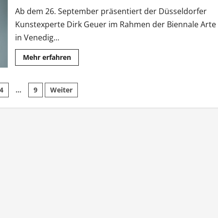
fest
Ab dem 26. September präsentiert der Düsseldorfer
Kunstexperte Dirk Geuer im Rahmen der Biennale Arte
in Venedig...
Mehr
Mehr erfahren
Informationen
über
Dirk
Geuer
mmerierung
4
…
9
Weiter
zeigt
zum
Biennale-
Abschluss
in
Venedig
Kunstweltstar
Erwin
Wurm