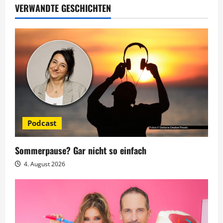
a
VERWANDTE GESCHICHTEN
g
s
n
a
v
Podcast
i
g
Sommerpause? Gar nicht so einfach
4. August 2026
a
t
i