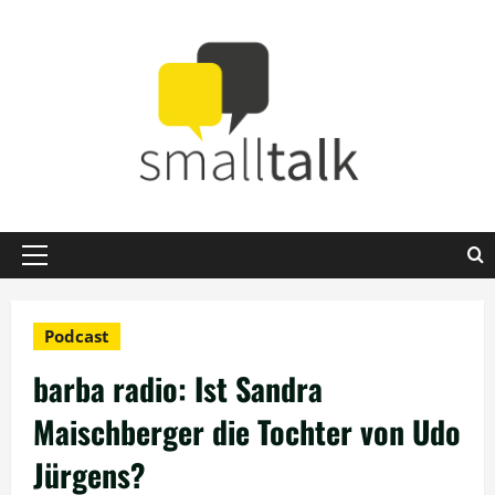
Zum
Inhalt
springen
Primäres
Menü
Podcast
barba radio: Ist Sandra
Maischberger die Tochter von Udo
Jürgens?