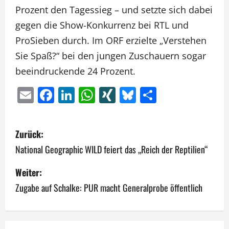
Prozent den Tagessieg – und setzte sich dabei
gegen die Show-Konkurrenz bei RTL und
ProSieben durch. Im ORF erzielte „Verstehen
Sie Spaß?“ bei den jungen Zuschauern sogar
beeindruckende 24 Prozent.
Email
Facebook
LinkedIn
WhatsApp
XING
Bluesky
Teilen
B
Zurück:
e
National Geographic WILD feiert das „Reich der Reptilien“
i
Weiter:
Zugabe auf Schalke: PUR macht Generalprobe öffentlich
t
r