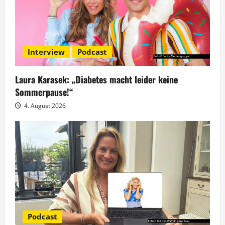
o
n
Interview
Podcast
Laura Karasek: „Diabetes macht leider keine
Sommerpause!“
4. August 2026
Podcast