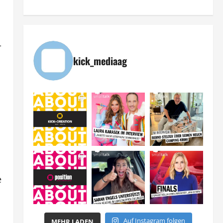
-
kick_mediaag
e
Auf Instagram folgen
MEHR LADEN