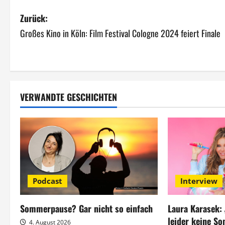
B
Zurück:
Großes Kino in Köln: Film Festival Cologne 2024 feiert Finale
e
i
t
VERWANDTE GESCHICHTEN
r
a
g
s
Podcast
Interview
n
a
Sommerpause? Gar nicht so einfach
Laura Karasek:
leider keine S
4. August 2026