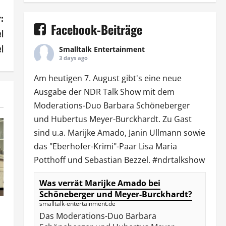
:
Facebook-Beiträge
el
el
Smalltalk Entertainment
3 days ago
Am heutigen 7. August gibt's eine neue
Ausgabe der
NDR Talk Show
mit dem
Moderations-Duo
Barbara Schöneberger
und Hubertus Meyer-Burckhardt. Zu Gast
sind u.a.
Marijke Amado
,
Janin Ullmann
sowie
das "Eberhofer-Krimi"-Paar Lisa Maria
Potthoff und Sebastian Bezzel.
#ndrtalkshow
Was verrät Marijke Amado bei
Schöneberger und Meyer-Burckhardt?
smalltalk-entertainment.de
Das Moderations-Duo Barbara