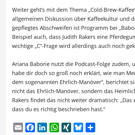
Weiter geht’s mit dem Thema „Cold-Brew-Kaffee“
allgemeinen Diskussion über Kaffeekultur und d
gepflegtes Abschweifen ist Programm bei „Babor
Beispiel auch, dass Judith Rakers eine Pferdegum
wichtige „C“-Frage wird allerdings auch noch gek
Ariana Baborie nutzt die Podcast-Folge zudem, u
habe dir doch so groß noch erklärt, wie man Men
dem sogenannten Ehrlich-Manöver“, berichtet sie
nicht das Ehrlich-Manöver, sondern das Heimlich
Rakers findet das nicht weiter dramatisch: „Das e
dass du es richtig beschrieben hast.“
Email
Facebook
LinkedIn
WhatsApp
XING
Bluesky
Teilen