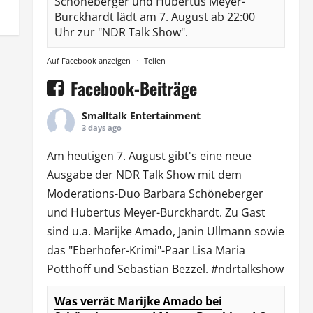
Schöneberger und Hubertus Meyer-
Burckhardt lädt am 7. August ab 22:00
Uhr zur "NDR Talk Show".
Auf Facebook anzeigen
·
Teilen
Facebook-Beiträge
Smalltalk Entertainment
3 days ago
Am heutigen 7. August gibt's eine neue
Ausgabe der
NDR Talk Show
mit dem
Moderations-Duo
Barbara Schöneberger
und Hubertus Meyer-Burckhardt. Zu Gast
sind u.a.
Marijke Amado
,
Janin Ullmann
sowie
das "Eberhofer-Krimi"-Paar Lisa Maria
Potthoff und Sebastian Bezzel.
#ndrtalkshow
Was verrät Marijke Amado bei