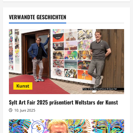
a
g
VERWANDTE GESCHICHTEN
s
n
a
v
i
Kunst
g
Sylt Art Fair 2025 präsentiert Weltstars der Kunst
a
10. Juni 2025
t
i