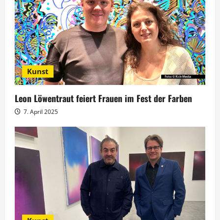
o
n
Kunst
Leon Löwentraut feiert Frauen im Fest der Farben
7. April 2025