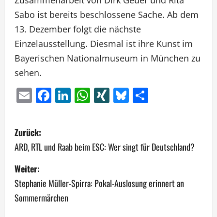
Zusammenarbeit von Dirk Geuer und Rita
Sabo ist bereits beschlossene Sache. Ab dem
13. Dezember folgt die nächste
Einzelausstellung. Diesmal ist ihre Kunst im
Bayerischen Nationalmuseum in München zu
sehen.
Email
Facebook
LinkedIn
WhatsApp
XING
Bluesky
Teilen
B
Zurück:
e
ARD, RTL und Raab beim ESC: Wer singt für Deutschland?
i
Weiter:
Stephanie Müller-Spirra: Pokal-Auslosung erinnert an
t
Sommermärchen
r