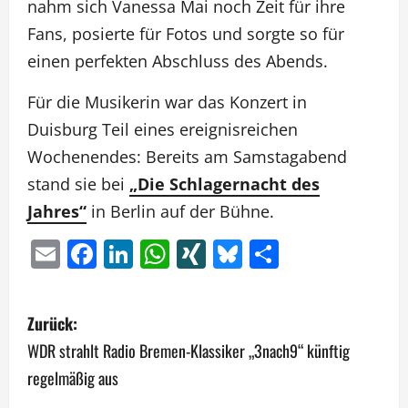
nahm sich Vanessa Mai noch Zeit für ihre
Fans, posierte für Fotos und sorgte so für
einen perfekten Abschluss des Abends.
Für die Musikerin war das Konzert in
Duisburg Teil eines ereignisreichen
Wochenendes: Bereits am Samstagabend
stand sie bei
„Die Schlagernacht des
Jahres“
in Berlin auf der Bühne.
Email
Facebook
LinkedIn
WhatsApp
XING
Bluesky
Teilen
B
Zurück:
e
WDR strahlt Radio Bremen-Klassiker „3nach9“ künftig
regelmäßig aus
i