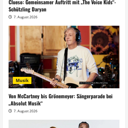
Clueso: Gemeinsamer Auftritt mit „The Voice Kids“-
t
Schützling Daryan
7. August 2026
i
o
n
Musik
Von McCartney bis Grönemeyer: Sängerparade bei
„Absolut Musik“
7. August 2026