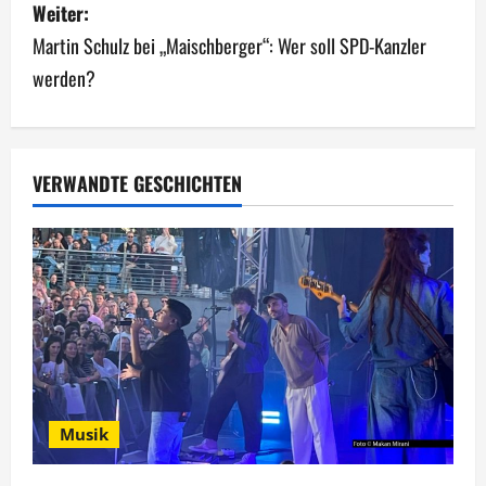
Weiter:
t
Martin Schulz bei „Maischberger“: Wer soll SPD-Kanzler
r
werden?
a
g
VERWANDTE GESCHICHTEN
s
n
a
v
i
g
Musik
a