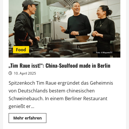
moderiert
Bundesliga-
„Sportschau“
am
Samstag
Food
„Tim Raue isst!“: China-Soulfood made in Berlin
10. April 2025
Spitzenkoch Tim Raue ergründet das Geheimnis
von Deutschlands bestem chinesischen
Schweinebauch. In einem Berliner Restaurant
genießt er...
Mehr
Mehr erfahren
Informationen
über