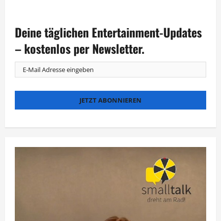
„Tim
Raue
isst!“:
China-
Deine täglichen Entertainment-Updates
Soulfood
made
in
– kostenlos per Newsletter.
Berlin