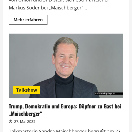
Markus Söder bei „Maischberger“...
Mehr
Mehr erfahren
Informationen
über
„Maischberger“:
Söder
über
den
ersten
Koalitionsausschuss
Talkshow
Trump, Demokratie und Europa: Döpfner zu Gast bei
„Maischberger“
27. Mai 2025
Talkmasterin Sandra Maischberger begrüßt am 27.