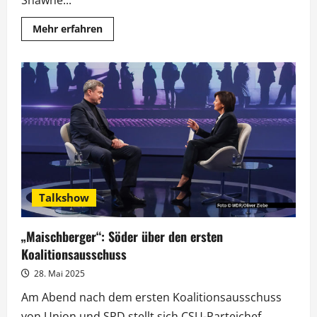
Shawne...
Mehr
Mehr erfahren
Informationen
über
„Kampf
der
Realitystars“:
Gagenstreit
am
Promistrand
Talkshow
„Maischberger“: Söder über den ersten
Koalitionsausschuss
28. Mai 2025
Am Abend nach dem ersten Koalitionsausschuss
von Union und SPD stellt sich CSU-Parteichef