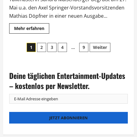
Mai u.a. den Axel Springer-Vorstandsvorsitzenden
Mathias Döpfner in einer neuen Ausgabe...
Mehr
Mehr erfahren
Informationen
über
Trump,
Seitennummerierung
Demokratie
1
2
3
4
…
9
Weiter
und
Europa:
der
Döpfner
zu
Gast
Beiträge
bei
Deine täglichen Entertainment-Updates
„Maischberger“
– kostenlos per Newsletter.