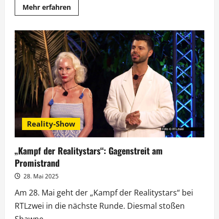
Mehr
Mehr erfahren
Informationen
über
Ryan
Reynolds
hat
ein
Herz
für
tierische
„Underdogs“
Reality-Show
„Kampf der Realitystars“: Gagenstreit am
Promistrand
28. Mai 2025
Am 28. Mai geht der „Kampf der Realitystars“ bei
RTLzwei in die nächste Runde. Diesmal stoßen