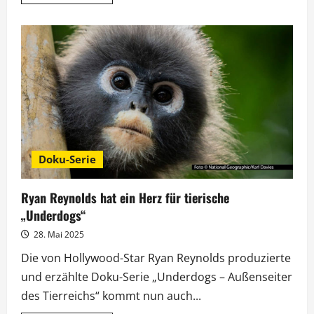
Informationen
über
„Wer
isses?“:
Michelle
Hunziker
fordert
Chris
Tall
heraus
Doku-Serie
Ryan Reynolds hat ein Herz für tierische
„Underdogs“
28. Mai 2025
Die von Hollywood-Star Ryan Reynolds produzierte
und erzählte Doku-Serie „Underdogs – Außenseiter
des Tierreichs“ kommt nun auch...