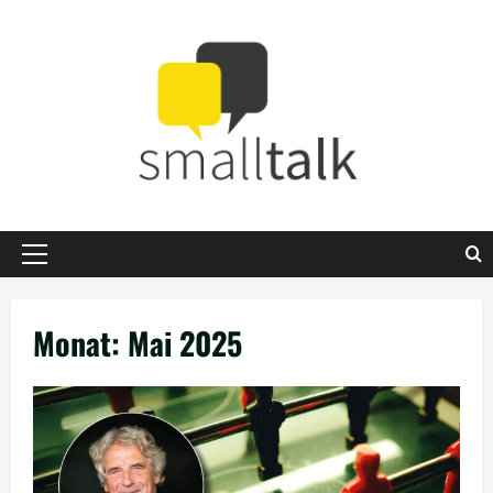
Zum
Inhalt
springen
Primäres
Menü
Monat:
Mai 2025