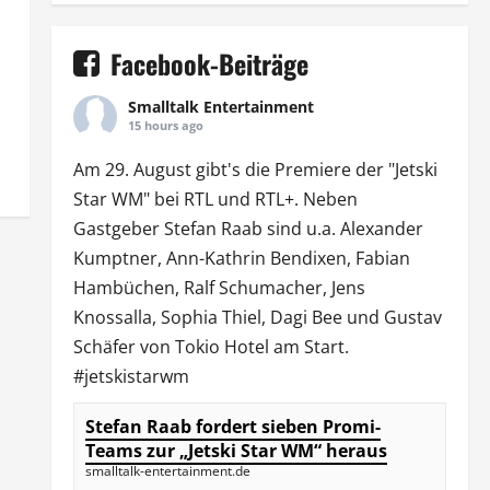
Facebook-Beiträge
Smalltalk Entertainment
15 hours ago
Am 29. August gibt's die Premiere der "Jetski
Star WM" bei
RTL
und
RTL
+. Neben
Gastgeber Stefan Raab sind u.a.
Alexander
Kumptner
, Ann-Kathrin Bendixen,
Fabian
Hambüchen
, Ralf Schumacher,
Jens
Knossalla
,
Sophia Thiel
,
Dagi Bee
und Gustav
Schäfer von
Tokio Hotel
am Start.
#jetskistarwm
Stefan Raab fordert sieben Promi-
Teams zur „Jetski Star WM“ heraus
smalltalk-entertainment.de