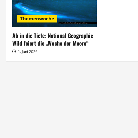
g
s
Themenwoche
n
Ab in die Tiefe: National Geographic
a
Wild feiert die „Woche der Meere“
1. Juni 2026
v
i
g
a
t
i
o