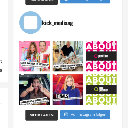
kick_mediaag
:
eo
Auf Instagram folgen
MEHR LADEN