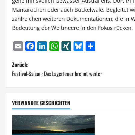
geheimnisvollen Gewässer Australiens. Dort trif
Mantarochen oder auch Buckelwale. Begleitet 
zahlreichen weiteren Dokumentationen, die in 
Bedeutung der Weltmeere in den Fokus rücken.
Email
Facebook
LinkedIn
WhatsApp
XING
Bluesky
Teilen
B
Zurück:
Festival-Saison: Das Lagerfeuer brennt weiter
e
i
t
VERWANDTE GESCHICHTEN
r
a