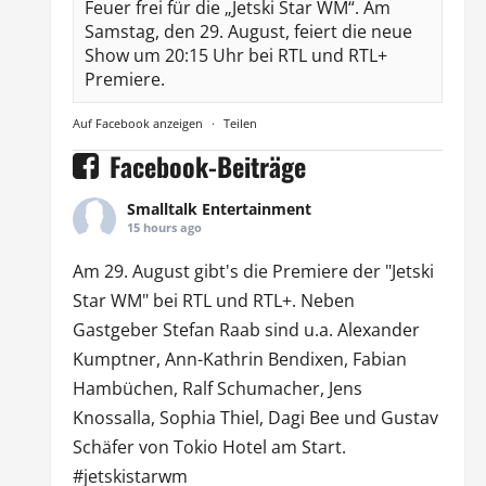
Feuer frei für die „Jetski Star WM“. Am
Samstag, den 29. August, feiert die neue
Show um 20:15 Uhr bei RTL und RTL+
Premiere.
Auf Facebook anzeigen
·
Teilen
Facebook-Beiträge
Smalltalk Entertainment
15 hours ago
Am 29. August gibt's die Premiere der "Jetski
Star WM" bei
RTL
und
RTL
+. Neben
Gastgeber Stefan Raab sind u.a.
Alexander
Kumptner
, Ann-Kathrin Bendixen,
Fabian
Hambüchen
, Ralf Schumacher,
Jens
Knossalla
,
Sophia Thiel
,
Dagi Bee
und Gustav
Schäfer von
Tokio Hotel
am Start.
#jetskistarwm