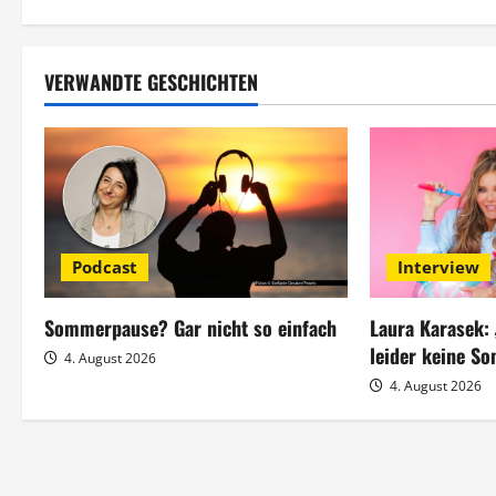
i
t
VERWANDTE GESCHICHTEN
r
a
g
s
Podcast
Interview
n
Sommerpause? Gar nicht so einfach
Laura Karasek:
a
leider keine S
4. August 2026
4. August 2026
v
i