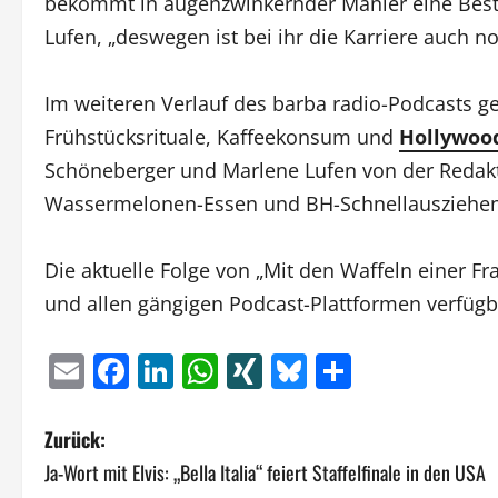
bekommt in augenzwinkernder Manier eine Bestä
Lufen, „deswegen ist bei ihr die Karriere auch n
Im weiteren Verlauf des barba radio-Podcasts g
Frühstücksrituale, Kaffeekonsum und
Hollywood
Schöneberger und Marlene Lufen von der Redakt
Wassermelonen-Essen und BH-Schnellausziehen
Die aktuelle Folge von „Mit den Waffeln einer Fra
und allen gängigen Podcast-Plattformen verfügb
Email
Facebook
LinkedIn
WhatsApp
XING
Bluesky
Teilen
B
Zurück:
Ja-Wort mit Elvis: „Bella Italia“ feiert Staffelfinale in den USA
e