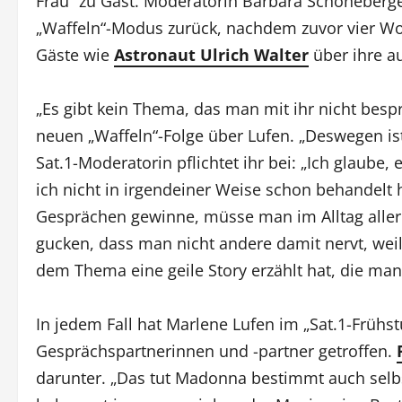
Frau“ zu Gast. Moderatorin Barbara Schöneberger
„Waffeln“-Modus zurück, nachdem zuvor vier Wo
Gäste wie
Astronaut Ulrich Walter
über ihre a
„Es gibt kein Thema, das man mit ihr nicht besp
neuen „Waffeln“-Folge über Lufen. „Deswegen ist 
Sat.1-Moderatorin pflichtet ihr bei: „Ich glaube,
ich nicht in irgendeiner Weise schon behandelt
Gesprächen gewinne, müsse man im Alltag alle
gucken, dass man nicht andere damit nervt, wei
dem Thema eine geile Story erzählt hat, die ma
In jedem Fall hat Marlene Lufen im „Sat.1-Früh
Gesprächspartnerinnen und -partner getroffen.
darunter. „Das tut Madonna bestimmt auch selb