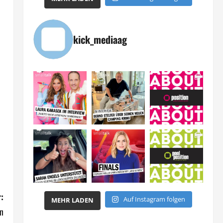
kick_mediaag
:
Auf Instagram folgen
MEHR LADEN
in