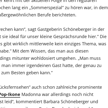
 kehrt mit der aktuellen Folge in den regulären
chen lang ein „Sommerspezial“ zu hören war, in dem
ußergewöhnlichen Berufe berichteten.
rechen kann“, sagt Gastgeberin Schöneberger in der
sie ideal für unser kleine Gesprächsrunde hier.“ Die
 es gibt wirklich mittlerweile kein einziges Thema, was
 habe.“ Mit dem Wissen, das man aus diesen
rdings mitunter wohldosiert umgehen. „Man muss
l man immer irgendeinen Gast hatte, der genau zu
n zum Besten geben kann.“
stücksfernsehen“ auch schon zahlreiche prominente
Pop-Ikone
Madonna war allerdings noch nicht
st leid“, kommentiert Barbara Schöneberger und