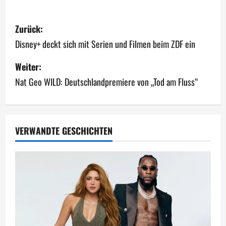
B
Zurück:
e
Disney+ deckt sich mit Serien und Filmen beim ZDF ein
i
Weiter:
Nat Geo WILD: Deutschlandpremiere von „Tod am Fluss“
t
r
a
VERWANDTE GESCHICHTEN
g
s
n
a