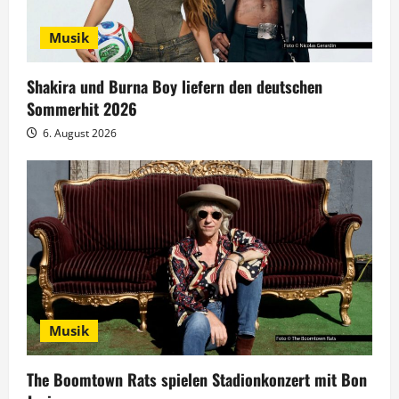
v
Musik
i
g
Shakira und Burna Boy liefern den deutschen
Sommerhit 2026
a
6. August 2026
t
i
o
n
Musik
The Boomtown Rats spielen Stadionkonzert mit Bon