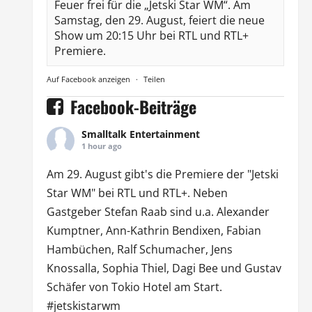
Feuer frei für die „Jetski Star WM“. Am
Samstag, den 29. August, feiert die neue
Show um 20:15 Uhr bei RTL und RTL+
Premiere.
Auf Facebook anzeigen
·
Teilen
Facebook-Beiträge
Smalltalk Entertainment
1 hour ago
Am 29. August gibt's die Premiere der "Jetski
Star WM" bei
RTL
und
RTL
+. Neben
Gastgeber Stefan Raab sind u.a.
Alexander
Kumptner
, Ann-Kathrin Bendixen,
Fabian
Hambüchen
, Ralf Schumacher,
Jens
Knossalla
,
Sophia Thiel
,
Dagi Bee
und Gustav
Schäfer von
Tokio Hotel
am Start.
#jetskistarwm