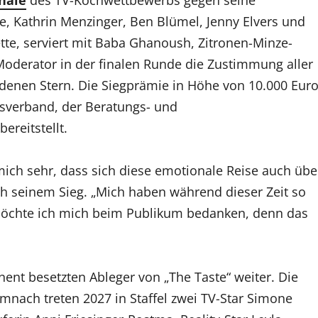
nale
des TV-Kochwettbewerbs gegen seine
, Kathrin Menzinger, Ben Blümel, Jenny Elvers und
ette, serviert mit Baba Ghanoush, Zitronen-Minze-
Moderator in der finalen Runde die Zustimmung aller
oldenen Stern. Die Siegprämie in Höhe von 10.000 Eur
verband, der Beratungs- und
ereitstellt.
 mich sehr, dass sich diese emotionale Reise auch übe
ch seinem Sieg. „Mich haben während dieser Zeit so
 möchte ich mich beim Publikum bedanken, denn das
nt besetzten Ableger von „The Taste“ weiter. Die
mnach treten 2027 in Staffel zwei TV-Star Simone