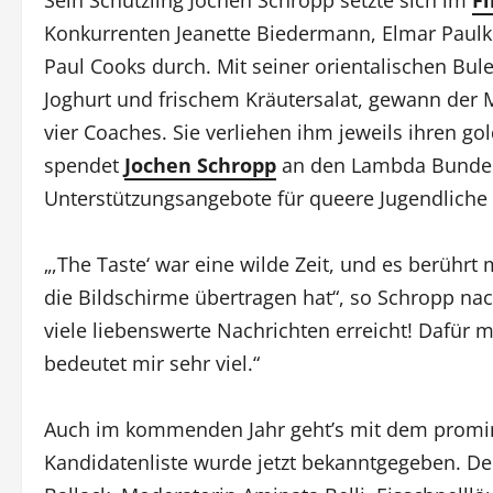
Sein Schützling Jochen Schropp setzte sich im
Fi
Konkurrenten Jeanette Biedermann, Elmar Paulke
Paul Cooks durch. Mit seiner orientalischen Bul
Joghurt und frischem Kräutersalat, gewann der 
vier Coaches. Sie verliehen ihm jeweils ihren g
spendet
Jochen Schropp
an den Lambda Bundes
Unterstützungsangebote für queere Jugendliche b
„,The Taste‘ war eine wilde Zeit, und es berührt
die Bildschirme übertragen hat“, so Schropp na
viele liebenswerte Nachrichten erreicht! Dafür
bedeutet mir sehr viel.“
Auch im kommenden Jahr geht’s mit dem promine
Kandidatenliste wurde jetzt bekanntgegeben. De