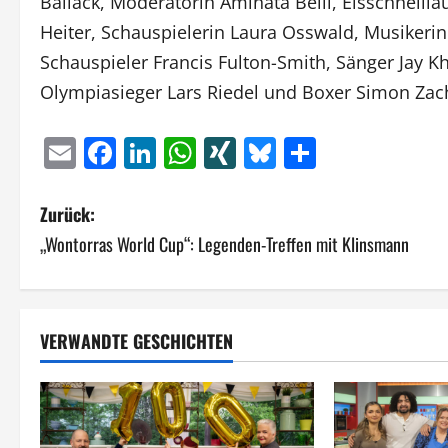
Ballack, Moderatorin Aminata Belli, Eisschnellläu
Heiter, Schauspielerin Laura Osswald, Musikerin
Schauspieler Francis Fulton-Smith, Sänger Jay K
Olympiasieger Lars Riedel und Boxer Simon Za
Email
Facebook
LinkedIn
WhatsApp
XING
Bluesky
Teilen
B
Zurück:
„Wontorras World Cup“: Legenden-Treffen mit Klinsmann
e
i
t
VERWANDTE GESCHICHTEN
r
a