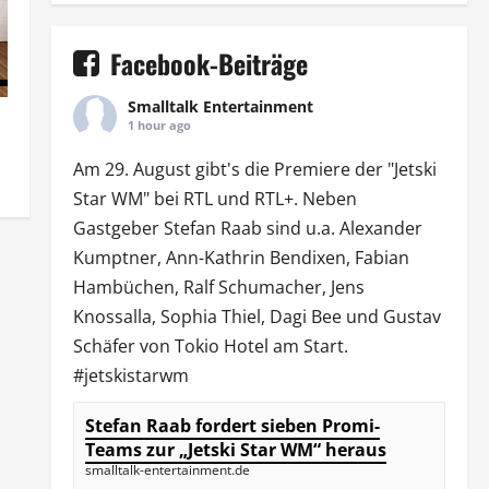
Facebook-Beiträge
Smalltalk Entertainment
1 hour ago
Am 29. August gibt's die Premiere der "Jetski
Star WM" bei
RTL
und
RTL
+. Neben
Gastgeber Stefan Raab sind u.a.
Alexander
Kumptner
, Ann-Kathrin Bendixen,
Fabian
Hambüchen
, Ralf Schumacher,
Jens
Knossalla
,
Sophia Thiel
,
Dagi Bee
und Gustav
Schäfer von
Tokio Hotel
am Start.
#jetskistarwm
Stefan Raab fordert sieben Promi-
Teams zur „Jetski Star WM“ heraus
smalltalk-entertainment.de