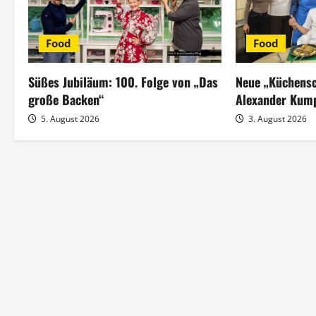
g
s
Food
Food
n
Süßes Jubiläum: 100. Folge von „Das
Neue „Küchensc
a
große Backen“
Alexander Kum
5. August 2026
3. August 2026
v
i
g
a
t
i
o