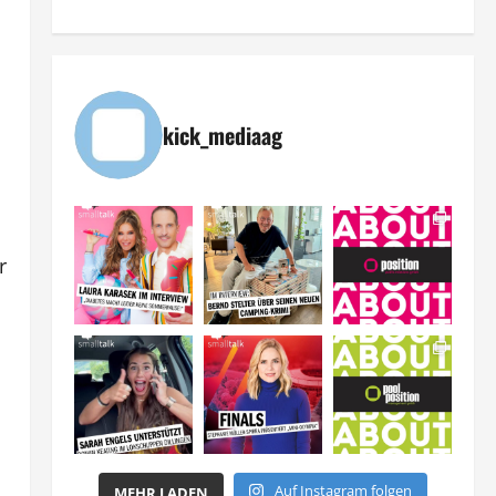
kick_mediaag
o
r
Auf Instagram folgen
MEHR LADEN