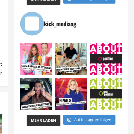
kick_mediaag
:
r
Auf Instagram folgen
MEHR LADEN