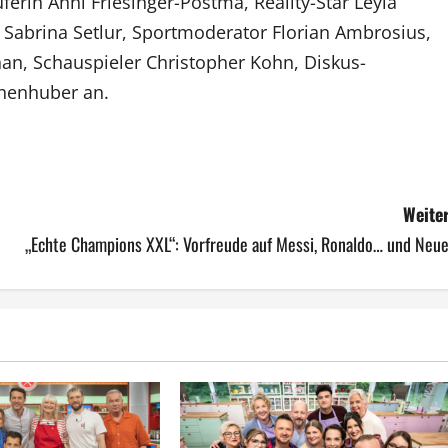
ferin Anni Friesinger-Postma, Reality-Star Leyla
 Sabrina Setlur, Sportmoderator Florian Ambrosius,
han, Schauspieler Christopher Kohn, Diskus-
chenhuber an.
Weiter
„Echte Champions XXL“: Vorfreude auf Messi, Ronaldo… und Neue