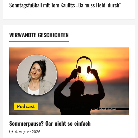
Sonntagsfußball mit Tom Kaulitz: „Da muss Heidi durch“
t
r
a
VERWANDTE GESCHICHTEN
g
s
n
a
v
Podcast
i
g
Sommerpause? Gar nicht so einfach
4. August 2026
a