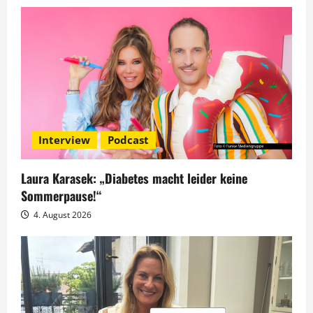
t
i
o
n
Interview
Podcast
Laura Karasek: „Diabetes macht leider keine
Sommerpause!“
4. August 2026