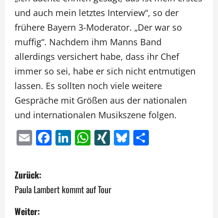
und auch mein letztes Interview“, so der
frühere Bayern 3-Moderator. „Der war so
muffig“. Nachdem ihm Manns Band
allerdings versichert habe, dass ihr Chef
immer so sei, habe er sich nicht entmutigen
lassen. Es sollten noch viele weitere
Gespräche mit Größen aus der nationalen
und internationalen Musikszene folgen.
Email
Facebook
LinkedIn
WhatsApp
XING
Bluesky
Teilen
B
Zurück:
e
Paula Lambert kommt auf Tour
i
Weiter: