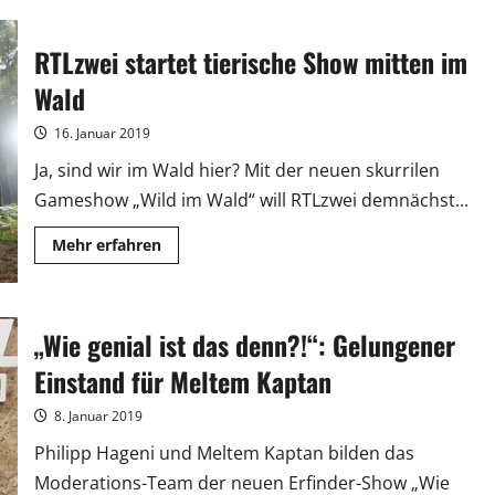
funk
macht
weiter
„Druck“
RTLzwei startet tierische Show mitten im
Wald
16. Januar 2019
Ja, sind wir im Wald hier? Mit der neuen skurrilen
Gameshow „Wild im Wald“ will RTLzwei demnächst...
Mehr
Mehr erfahren
Informationen
über
RTLzwei
startet
tierische
„Wie genial ist das denn?!“: Gelungener
Show
mitten
im
Einstand für Meltem Kaptan
Wald
8. Januar 2019
Philipp Hageni und Meltem Kaptan bilden das
Moderations-Team der neuen Erfinder-Show „Wie