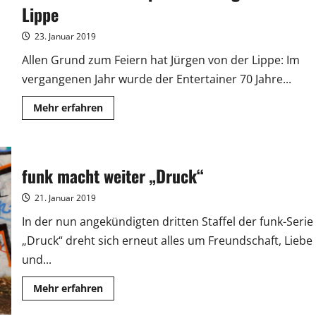
Lippe
23. Januar 2019
Allen Grund zum Feiern hat Jürgen von der Lippe: Im
vergangenen Jahr wurde der Entertainer 70 Jahre...
Mehr
Mehr erfahren
Informationen
über
Deutscher
Fernsehpreis
für
Jürgen
funk macht weiter „Druck“
von
der
Lippe
21. Januar 2019
In der nun angekündigten dritten Staffel der funk-Serie
„Druck“ dreht sich erneut alles um Freundschaft, Liebe
und...
Mehr
Mehr erfahren
Informationen
über