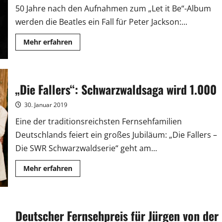
50 Jahre nach den Aufnahmen zum „Let it Be“-Album
werden die Beatles ein Fall für Peter Jackson:...
Mehr
Mehr erfahren
Informationen
über
„Hobbit“-
Regisseur
Peter
Jackson
„Die Fallers“: Schwarzwaldsaga wird 1.000
bringt
Beatles
ins
30. Januar 2019
Kino
Eine der traditionsreichsten Fernsehfamilien
Deutschlands feiert ein großes Jubiläum: „Die Fallers –
Die SWR Schwarzwaldserie“ geht am...
Mehr
Mehr erfahren
Informationen
über
„Die
Fallers“:
Schwarzwaldsaga
wird
Deutscher Fernsehpreis für Jürgen von der
1.000