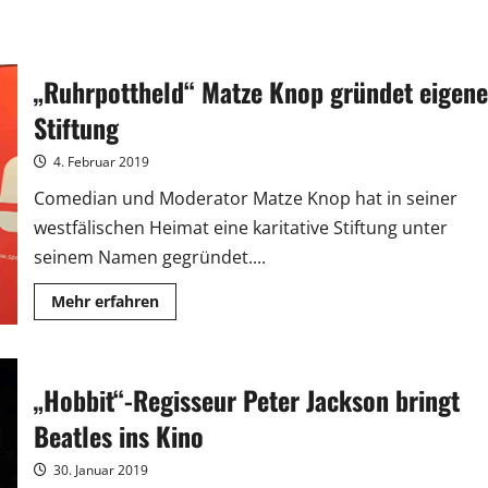
„Ruhrpottheld“ Matze Knop gründet eigene
Stiftung
4. Februar 2019
Comedian und Moderator Matze Knop hat in seiner
westfälischen Heimat eine karitative Stiftung unter
seinem Namen gegründet....
Mehr
Mehr erfahren
Informationen
über
„Ruhrpottheld“
Matze
Knop
„Hobbit“-Regisseur Peter Jackson bringt
gründet
eigene
Stiftung
Beatles ins Kino
30. Januar 2019