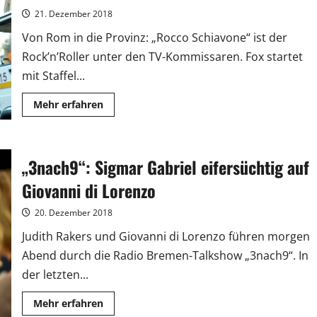
Fett
weg
21. Dezember 2018
Von Rom in die Provinz: „Rocco Schiavone“ ist der
Rock’n’Roller unter den TV-Kommissaren. Fox startet
mit Staffel...
Mehr
Mehr erfahren
Informationen
über
Italien-
Krimi
„Rocco
„3nach9“: Sigmar Gabriel eifersüchtig auf
Schiavone“
geht
in
Giovanni di Lorenzo
die
zweite
Staffel
20. Dezember 2018
Judith Rakers und Giovanni di Lorenzo führen morgen
Abend durch die Radio Bremen-Talkshow „3nach9“. In
der letzten...
Mehr
Mehr erfahren
Informationen