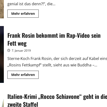
genial ist das denn?!“, die...
Mehr
Mehr erfahren
Informationen
über
„Wie
genial
ist
Frank Rosin bekommt im Rap-Video sein
das
denn?!“:
Gelungener
Fett weg
Einstand
für
Meltem
7. Januar 2019
Kaptan
Sterne-Koch Frank Rosin, der sich derzeit auf Kabel ein
„Rosins Fettkampf“ stellt, sieht aus wie Buddha –...
Mehr
Mehr erfahren
Informationen
über
Frank
Rosin
bekommt
Italien-Krimi „Rocco Schiavone“ geht in di
im
Rap-
Video
zweite Staffel
sein