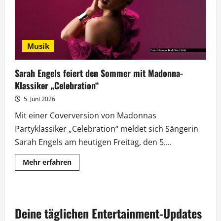
Musik
Sarah Engels feiert den Sommer mit Madonna-
Klassiker „Celebration“
5. Juni 2026
Mit einer Coverversion von Madonnas
Partyklassiker „Celebration“ meldet sich Sängerin
Sarah Engels am heutigen Freitag, den 5....
Mehr
Mehr erfahren
Informationen
über
Sarah
Engels
feiert
den
Deine täglichen Entertainment-Updates
Sommer
mit