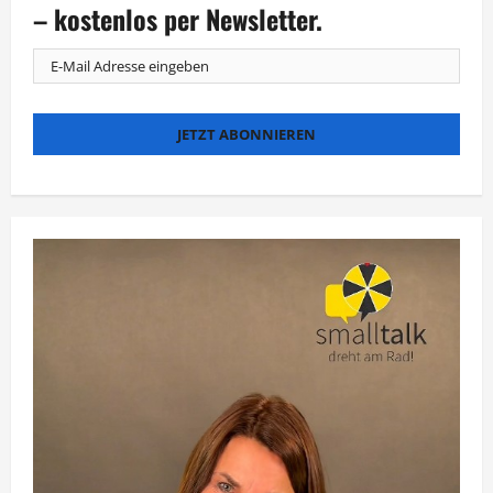
Madonna-
– kostenlos per Newsletter.
Klassiker
„Celebration“