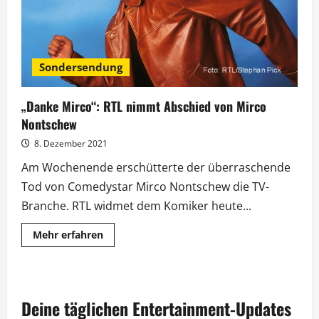
Sondersendung
„Danke Mirco“: RTL nimmt Abschied von Mirco
Nontschew
8. Dezember 2021
Am Wochenende erschütterte der überraschende
Tod von Comedystar Mirco Nontschew die TV-
Branche. RTL widmet dem Komiker heute...
Mehr
Mehr erfahren
Informationen
über
„Danke
Mirco“:
RTL
nimmt
Deine täglichen Entertainment-Updates
Abschied
von