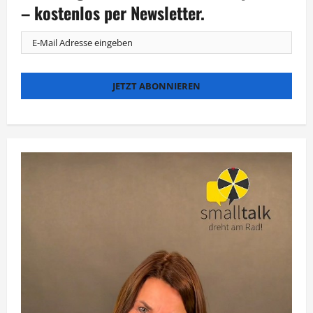
Mirco
– kostenlos per Newsletter.
Nontschew