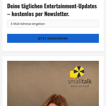
Daubner
Deine täglichen Entertainment-Updates
präsentiert
„75
Jahre
– kostenlos per Newsletter.
fürs
Erste“