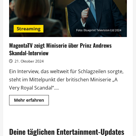
Streaming
MagentaTV zeigt Miniserie über Prinz Andrews
Skandal-Interview
21. Oktober 2024
Ein Interview, das weltweit für Schlagzeilen sorgte,
steht im Mittelpunkt der britischen Miniserie „A
Very Royal Scandal“....
Mehr
Mehr erfahren
Informationen
über
MagentaTV
zeigt
Miniserie
über
Deine täglichen Entertainment-Updates
Prinz
Andrews