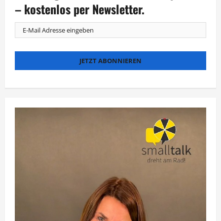
Skandal-
– kostenlos per Newsletter.
Interview