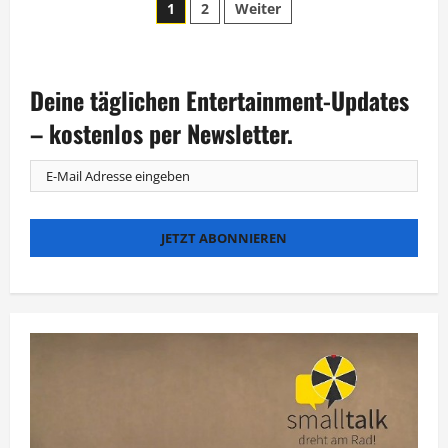
Seitennummerierung
Duo
1
2
Weiter
Abor
&
der
Tynna
tritt
in
Beiträge
Raabs
Deine täglichen Entertainment-Updates
RTL-
Show
– kostenlos per Newsletter.
auf