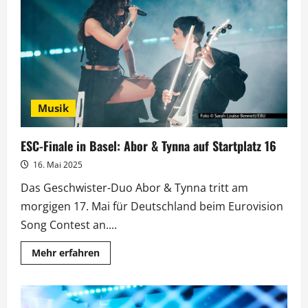
ESC
2025:
Beste
Quote
seit
14
Jahren
Musik
ESC-Finale in Basel: Abor & Tynna auf Startplatz 16
16. Mai 2025
Das Geschwister-Duo Abor & Tynna tritt am
morgigen 17. Mai für Deutschland beim Eurovision
Song Contest an....
Mehr
Mehr erfahren
Informationen
über
ESC-
Finale
in