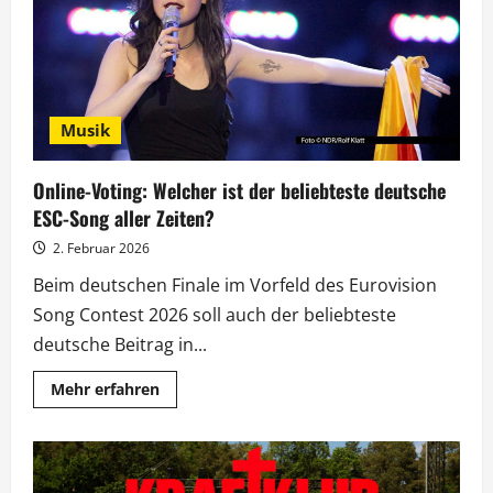
Wien
für
Deutschland?
Musik
Online-Voting: Welcher ist der beliebteste deutsche
ESC-Song aller Zeiten?
2. Februar 2026
Beim deutschen Finale im Vorfeld des Eurovision
Song Contest 2026 soll auch der beliebteste
deutsche Beitrag in...
Mehr
Mehr erfahren
Informationen
über
Online-
Voting:
Welcher
ist