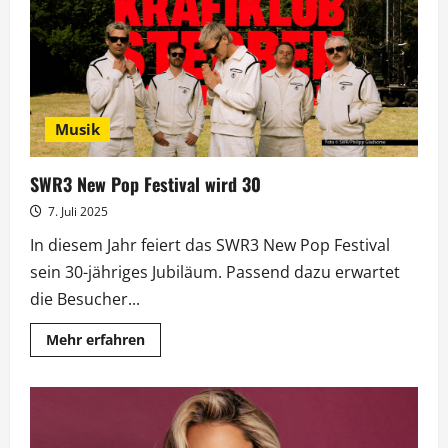
der
beliebteste
deutsche
ESC-
Song
aller
Zeiten?
Musik
SWR3 New Pop Festival wird 30
7. Juli 2025
In diesem Jahr feiert das SWR3 New Pop Festival
sein 30-jähriges Jubiläum. Passend dazu erwartet
die Besucher...
Mehr
Mehr erfahren
Informationen
über
SWR3
New
Pop
Festival
wird