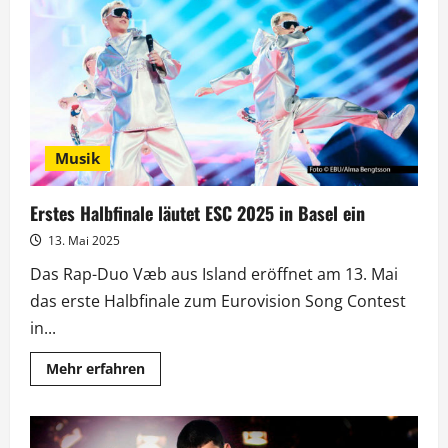
Basel:
Abor
&
Tynna
auf
Startplatz
16
Musik
Erstes Halbfinale läutet ESC 2025 in Basel ein
13. Mai 2025
Das Rap-Duo Væb aus Island eröffnet am 13. Mai
das erste Halbfinale zum Eurovision Song Contest
in...
Mehr
Mehr erfahren
Informationen
über
Erstes
Halbfinale
läutet