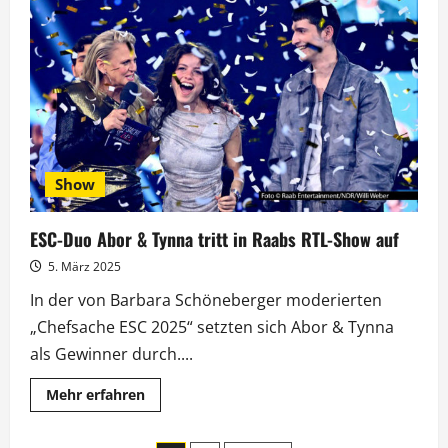
aus
Basel:
Raab
stimmt
bei
RTL
auf
ESC-
Finale
ein
Show
ESC-Duo Abor & Tynna tritt in Raabs RTL-Show auf
5. März 2025
In der von Barbara Schöneberger moderierten
„Chefsache ESC 2025“ setzten sich Abor & Tynna
als Gewinner durch....
Mehr
Mehr erfahren
Informationen
über
ESC-