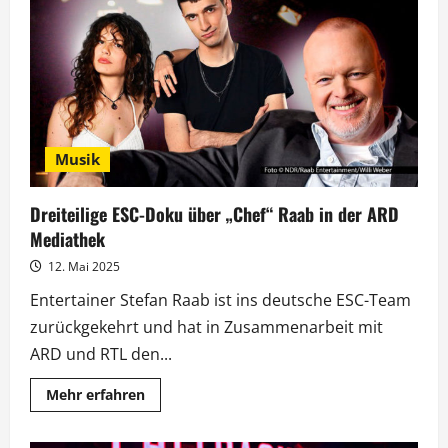
ESC
2025
in
Basel
ein
Musik
Dreiteilige ESC-Doku über „Chef“ Raab in der ARD
Mediathek
12. Mai 2025
Entertainer Stefan Raab ist ins deutsche ESC-Team
zurückgekehrt und hat in Zusammenarbeit mit
ARD und RTL den...
Mehr
Mehr erfahren
Informationen
über
Dreiteilige