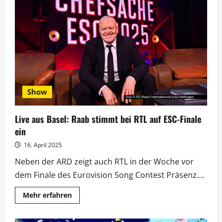
ESC-
Doku
über
„Chef“
Raab
in
der
ARD
Mediathek
Show
Live aus Basel: Raab stimmt bei RTL auf ESC-Finale
ein
16. April 2025
Neben der ARD zeigt auch RTL in der Woche vor
dem Finale des Eurovision Song Contest Präsenz....
Mehr
Mehr erfahren
Informationen
über
Live