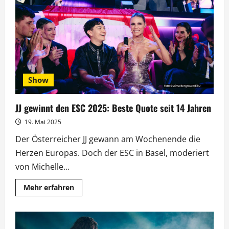
„Ich
hasse
dich“
Platz
1
in
den
DJ-
Charts
Show
JJ gewinnt den ESC 2025: Beste Quote seit 14 Jahren
19. Mai 2025
Der Österreicher JJ gewann am Wochenende die
Herzen Europas. Doch der ESC in Basel, moderiert
von Michelle...
Mehr
Mehr erfahren
Informationen
über
JJ
gewinnt
den