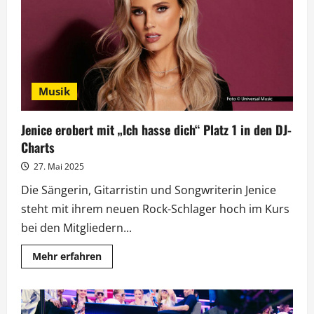
30
Musik
Jenice erobert mit „Ich hasse dich“ Platz 1 in den DJ-
Charts
27. Mai 2025
Die Sängerin, Gitarristin und Songwriterin Jenice
steht mit ihrem neuen Rock-Schlager hoch im Kurs
bei den Mitgliedern...
Mehr
Mehr erfahren
Informationen
über
Jenice
erobert
mit