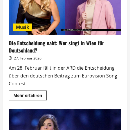
Musik
Die Entscheidung naht: Wer singt in Wien für
Deutschland?
27. Februar 2026
Am 28. Februar fällt in der ARD die Entscheidung
über den deutschen Beitrag zum Eurovision Song
Contest...
Mehr
Mehr erfahren
Informationen
über
Die
Entscheidung
naht:
Wer
singt
in