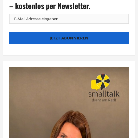
Schwochow
– kostenlos per Newsletter.