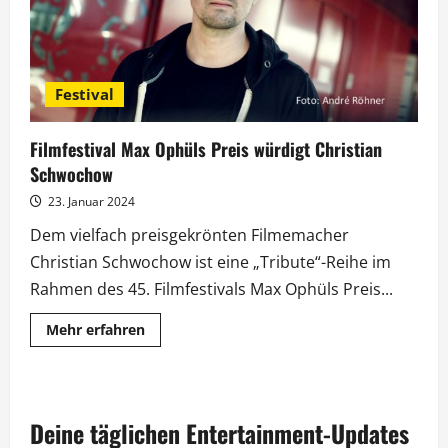
Festival
Filmfestival Max Ophüls Preis würdigt Christian
Schwochow
23. Januar 2024
Dem vielfach preisgekrönten Filmemacher
Christian Schwochow ist eine „Tribute“-Reihe im
Rahmen des 45. Filmfestivals Max Ophüls Preis...
Mehr
Mehr erfahren
Informationen
über
Filmfestival
Max
Ophüls
Preis
Deine täglichen Entertainment-Updates
würdigt
Christian