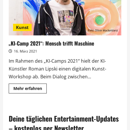
Kunst
„KI-Camp 2021“: Mensch trifft Maschine
16. März 2021
Im Rahmen des „KI-Camps 2021“ hielt der KI-
Künstler Roman Lipski einen digitalen Kunst-
Workshop ab. Beim Dialog zwischen...
Mehr
Mehr erfahren
Informationen
über
„KI-
Camp
2021“:
Mensch
Deine täglichen Entertainment-Updates
trifft
Maschine
– kostenlos per Newsletter.