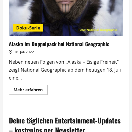
Doku-Serie
Alaska im Doppelpack bei National Geographic
18. Juli 2022
Neben neuen Folgen von „Alaska – Eisige Freiheit“
zeigt National Geographic ab dem heutigen 18. Juli
eine...
Mehr
Mehr erfahren
Informationen
über
Alaska
im
Doppelpack
bei
Deine täglichen Entertainment-Updates
National
Geographic
– kostenlos per Newsletter.