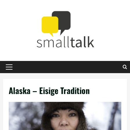
Zum
Inhalt
springen
Primäres
Menü
Alaska – Eisige Tradition