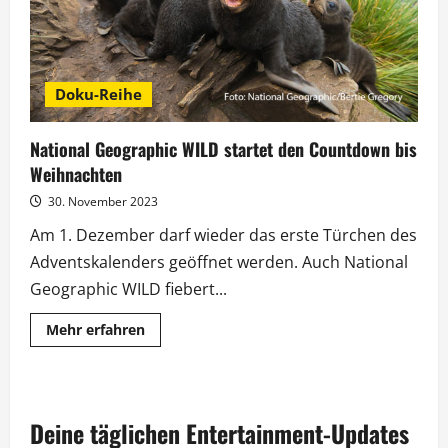
Doku-Reihe
National Geographic WILD startet den Countdown bis
Weihnachten
30. November 2023
Am 1. Dezember darf wieder das erste Türchen des
Adventskalenders geöffnet werden. Auch National
Geographic WILD fiebert...
Mehr
Mehr erfahren
Informationen
über
National
Geographic
WILD
startet
Deine täglichen Entertainment-Updates
den
Countdown