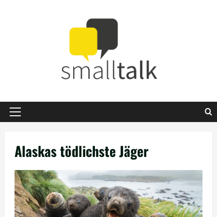
Zum
Inhalt
springen
Primäres
Menü
Alaskas tödlichste Jäger