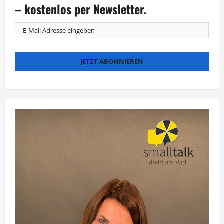
bis
– kostenlos per Newsletter.
Weihnachten