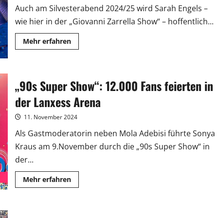
Auch am Silvesterabend 2024/25 wird Sarah Engels –
wie hier in der „Giovanni Zarrella Show“ – hoffentlich...
Mehr
Mehr erfahren
Informationen
über
Erste
Stars
für
„90s Super Show“: 12.000 Fans feierten in
Silvesterparty
am
Brandenburger
der Lanxess Arena
Tor
stehen
fest
11. November 2024
Als Gastmoderatorin neben Mola Adebisi führte Sonya
Kraus am 9.November durch die „90s Super Show“ in
der...
Mehr
Mehr erfahren
Informationen
über
„90s
Super
Show“: