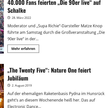
40.000 Fans feierten „Die 90er live“ auf
12.000
Fans
feierten
Schalke
in
der
Lanxess
28. März 2022
Arena
Moderator und „Supa Richie“-Darsteller Matze Knop
führte am Samstag durch die Großveranstaltung „Die
90er live“ in der...
Mehr
Mehr erfahren
Informationen
über
40.000
Fans
feierten
„The Twenty Five“: Nature One feiert
„Die
90er
live“
Jubiläum
auf
Schalke
2. August 2019
Auf der ehemaligen Raketenbasis Pydna im Hunsrück
geht’s an diesem Wochenende heiß her. Das auf
Electronic Dance...