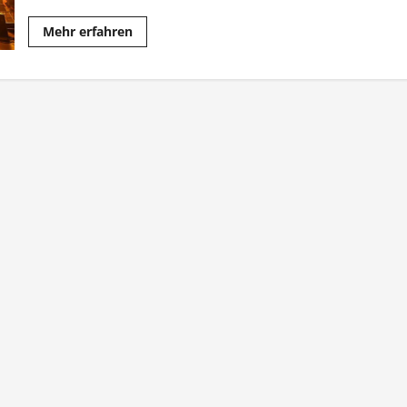
Mehr
Mehr erfahren
Informationen
über
„The
Twenty
Five“:
Nature
One
feiert
Jubiläum