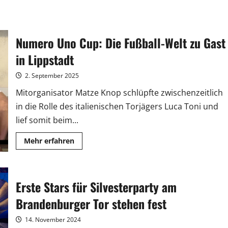
Numero Uno Cup: Die Fußball-Welt zu Gast
in Lippstadt
2. September 2025
Mitorganisator Matze Knop schlüpfte zwischenzeitlich
in die Rolle des italienischen Torjägers Luca Toni und
lief somit beim...
Mehr
Mehr erfahren
Informationen
über
Numero
Uno
Cup:
Erste Stars für Silvesterparty am
Die
Fußball-
Welt
Brandenburger Tor stehen fest
zu
Gast
in
14. November 2024
Lippstadt